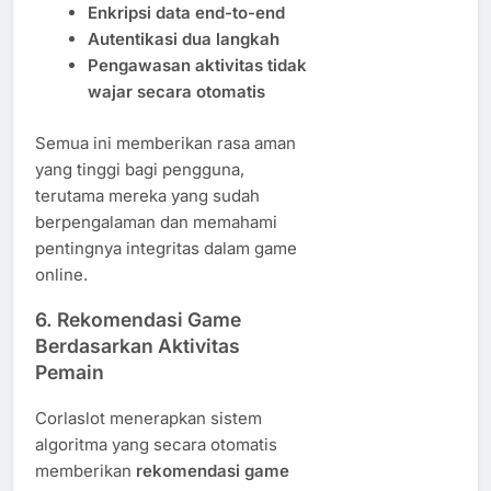
Enkripsi data end-to-end
Autentikasi dua langkah
Pengawasan aktivitas tidak
wajar secara otomatis
Semua ini memberikan rasa aman
yang tinggi bagi pengguna,
terutama mereka yang sudah
berpengalaman dan memahami
pentingnya integritas dalam game
online.
6. Rekomendasi Game
Berdasarkan Aktivitas
Pemain
Corlaslot menerapkan sistem
algoritma yang secara otomatis
memberikan
rekomendasi game