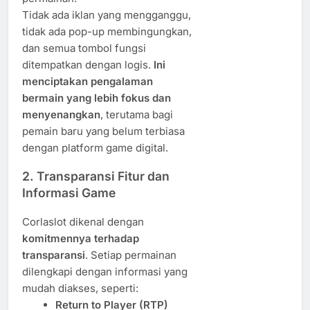
Tidak ada iklan yang mengganggu,
tidak ada pop-up membingungkan,
dan semua tombol fungsi
ditempatkan dengan logis.
Ini
menciptakan pengalaman
bermain yang lebih fokus dan
menyenangkan
, terutama bagi
pemain baru yang belum terbiasa
dengan platform game digital.
2. Transparansi Fitur dan
Informasi Game
Corlaslot dikenal dengan
komitmennya terhadap
transparansi
. Setiap permainan
dilengkapi dengan informasi yang
mudah diakses, seperti:
Return to Player (RTP)