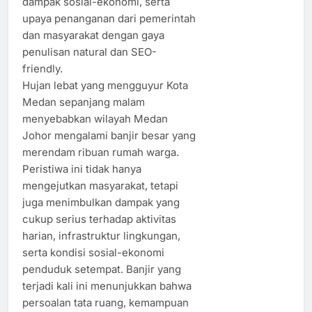
dampak sosial-ekonomi, serta
upaya penanganan dari pemerintah
dan masyarakat dengan gaya
penulisan natural dan SEO-
friendly.
Hujan lebat yang mengguyur Kota
Medan sepanjang malam
menyebabkan wilayah Medan
Johor mengalami banjir besar yang
merendam ribuan rumah warga.
Peristiwa ini tidak hanya
mengejutkan masyarakat, tetapi
juga menimbulkan dampak yang
cukup serius terhadap aktivitas
harian, infrastruktur lingkungan,
serta kondisi sosial-ekonomi
penduduk setempat. Banjir yang
terjadi kali ini menunjukkan bahwa
persoalan tata ruang, kemampuan