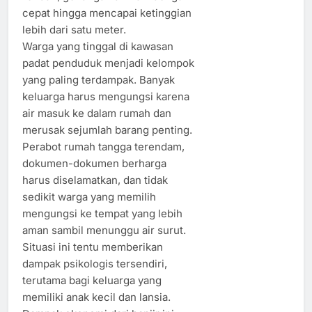
cepat hingga mencapai ketinggian
lebih dari satu meter.
Warga yang tinggal di kawasan
padat penduduk menjadi kelompok
yang paling terdampak. Banyak
keluarga harus mengungsi karena
air masuk ke dalam rumah dan
merusak sejumlah barang penting.
Perabot rumah tangga terendam,
dokumen-dokumen berharga
harus diselamatkan, dan tidak
sedikit warga yang memilih
mengungsi ke tempat yang lebih
aman sambil menunggu air surut.
Situasi ini tentu memberikan
dampak psikologis tersendiri,
terutama bagi keluarga yang
memiliki anak kecil dan lansia.