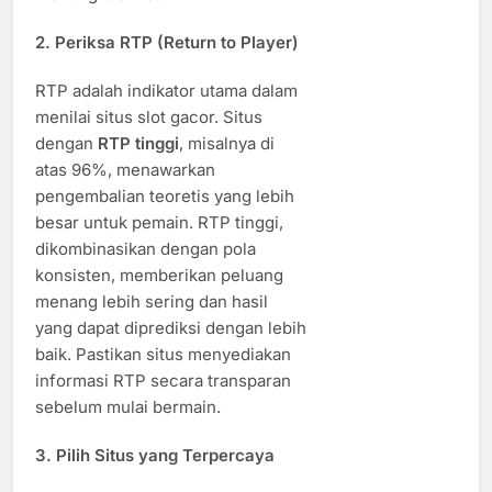
2. Periksa RTP (Return to Player)
RTP adalah indikator utama dalam
menilai situs slot gacor. Situs
dengan
RTP tinggi
, misalnya di
atas 96%, menawarkan
pengembalian teoretis yang lebih
besar untuk pemain. RTP tinggi,
dikombinasikan dengan pola
konsisten, memberikan peluang
menang lebih sering dan hasil
yang dapat diprediksi dengan lebih
baik. Pastikan situs menyediakan
informasi RTP secara transparan
sebelum mulai bermain.
3. Pilih Situs yang Terpercaya