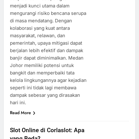
menjadi kunci utama dalam
mengurangi risiko bencana serupa
di masa mendatang. Dengan
kolaborasi yang kuat antara
masyarakat, relawan, dan
pemerintah, upaya mitigasi dapat
berjalan lebih efektif dan dampak
banjir dapat diminimalkan. Medan
Johor memiliki potensi untuk
bangkit dan memperbaiki tata
kelola lingkungannya agar kejadian
seperti ini tidak lagi membawa
dampak sebesar yang dirasakan
hari ini.
Read More
Slot Online di Corlaslot: Apa
yang Beda?