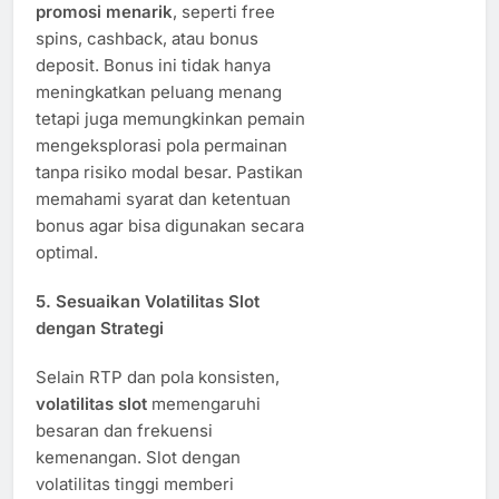
promosi menarik
, seperti free
spins, cashback, atau bonus
deposit. Bonus ini tidak hanya
meningkatkan peluang menang
tetapi juga memungkinkan pemain
mengeksplorasi pola permainan
tanpa risiko modal besar. Pastikan
memahami syarat dan ketentuan
bonus agar bisa digunakan secara
optimal.
5. Sesuaikan Volatilitas Slot
dengan Strategi
Selain RTP dan pola konsisten,
volatilitas slot
memengaruhi
besaran dan frekuensi
kemenangan. Slot dengan
volatilitas tinggi memberi