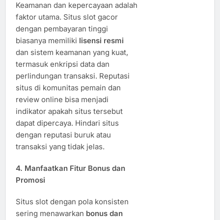
Keamanan dan kepercayaan adalah
faktor utama. Situs slot gacor
dengan pembayaran tinggi
biasanya memiliki
lisensi resmi
dan sistem keamanan yang kuat,
termasuk enkripsi data dan
perlindungan transaksi. Reputasi
situs di komunitas pemain dan
review online bisa menjadi
indikator apakah situs tersebut
dapat dipercaya. Hindari situs
dengan reputasi buruk atau
transaksi yang tidak jelas.
4. Manfaatkan Fitur Bonus dan
Promosi
Situs slot dengan pola konsisten
sering menawarkan
bonus dan