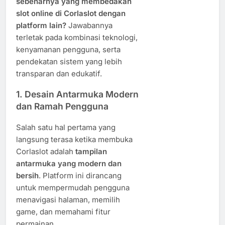
sebenarnya yang membedakan
slot online di Corlaslot dengan
platform lain?
Jawabannya
terletak pada kombinasi teknologi,
kenyamanan pengguna, serta
pendekatan sistem yang lebih
transparan dan edukatif.
1. Desain Antarmuka Modern
dan Ramah Pengguna
Salah satu hal pertama yang
langsung terasa ketika membuka
Corlaslot adalah
tampilan
antarmuka yang modern dan
bersih
. Platform ini dirancang
untuk mempermudah pengguna
menavigasi halaman, memilih
game, dan memahami fitur
permainan.