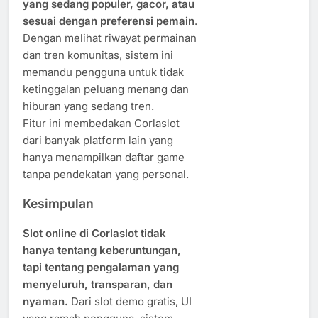
yang sedang populer, gacor, atau
sesuai dengan preferensi pemain
.
Dengan melihat riwayat permainan
dan tren komunitas, sistem ini
memandu pengguna untuk tidak
ketinggalan peluang menang dan
hiburan yang sedang tren.
Fitur ini membedakan Corlaslot
dari banyak platform lain yang
hanya menampilkan daftar game
tanpa pendekatan yang personal.
Kesimpulan
Slot online di Corlaslot tidak
hanya tentang keberuntungan,
tapi tentang pengalaman yang
menyeluruh, transparan, dan
nyaman.
Dari slot demo gratis, UI