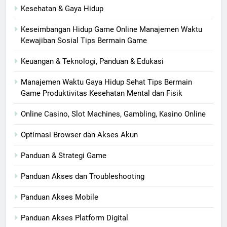
Kesehatan & Gaya Hidup
Keseimbangan Hidup Game Online Manajemen Waktu
Kewajiban Sosial Tips Bermain Game
Keuangan & Teknologi, Panduan & Edukasi
Manajemen Waktu Gaya Hidup Sehat Tips Bermain
Game Produktivitas Kesehatan Mental dan Fisik
Online Casino, Slot Machines, Gambling, Kasino Online
Optimasi Browser dan Akses Akun
Panduan & Strategi Game
Panduan Akses dan Troubleshooting
Panduan Akses Mobile
Panduan Akses Platform Digital