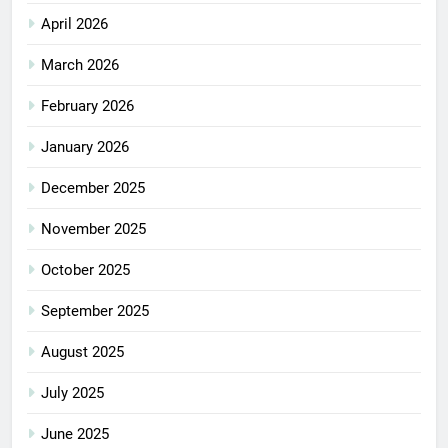
April 2026
March 2026
February 2026
January 2026
December 2025
November 2025
October 2025
September 2025
August 2025
July 2025
June 2025