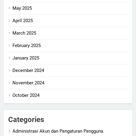
May 2025
April 2025
March 2025
February 2025
January 2025
December 2024
November 2024
October 2024
Categories
Administrasi Akun dan Pengaturan Pengguna