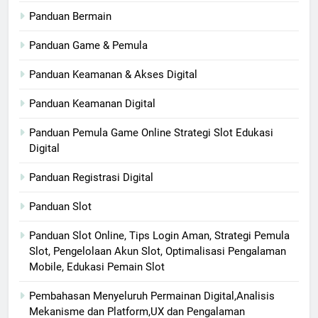
Panduan Bermain
Panduan Game & Pemula
Panduan Keamanan & Akses Digital
Panduan Keamanan Digital
Panduan Pemula Game Online Strategi Slot Edukasi
Digital
Panduan Registrasi Digital
Panduan Slot
Panduan Slot Online, Tips Login Aman, Strategi Pemula
Slot, Pengelolaan Akun Slot, Optimalisasi Pengalaman
Mobile, Edukasi Pemain Slot
Pembahasan Menyeluruh Permainan Digital,Analisis
Mekanisme dan Platform,UX dan Pengalaman