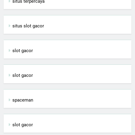
situs terpercaya
situs slot gacor
slot gacor
slot gacor
spaceman
slot gacor