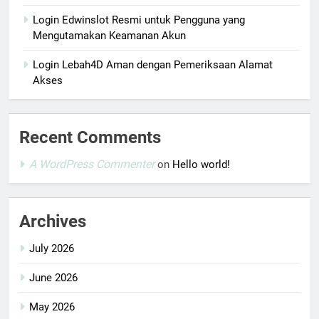
Login Edwinslot Resmi untuk Pengguna yang
Mengutamakan Keamanan Akun
Login Lebah4D Aman dengan Pemeriksaan Alamat
Akses
Recent Comments
A WordPress Commenter
on
Hello world!
Archives
July 2026
June 2026
May 2026