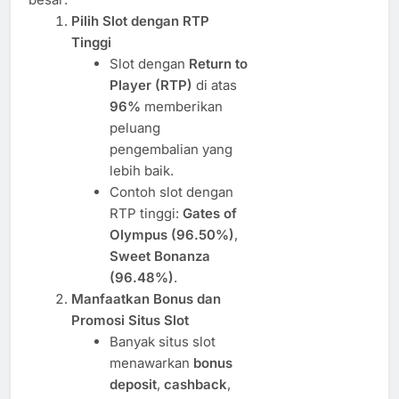
Pilih Slot dengan RTP
Tinggi
Slot dengan
Return to
Player (RTP)
di atas
96%
memberikan
peluang
pengembalian yang
lebih baik.
Contoh slot dengan
RTP tinggi:
Gates of
Olympus (96.50%)
,
Sweet Bonanza
(96.48%)
.
Manfaatkan Bonus dan
Promosi Situs Slot
Banyak situs slot
menawarkan
bonus
deposit
,
cashback
,