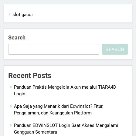
slot gacor
Search
SEARCH
Recent Posts
Panduan Praktis Mengelola Akun melalui TIARA4D
Login
Apa Saja yang Menarik dari Edwinslot? Fitur,
Pengalaman, dan Keunggulan Platform
Panduan EDWINSLOT Login Saat Akses Mengalami
Gangguan Sementara