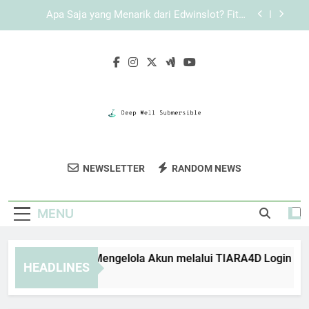
Skip
Panduan EDWINSLOT Login Saat Akses
to
Mengalami Gangguan Sementara
content
Login Edwinslot Resmi untuk Pengguna yang
Mengutamakan Keamanan Akun
Panduan Praktis Mengelola Akun melalui
TIARA4D Login
Apa Saja yang Menarik dari Edwinslot? Fitur,
Pengalaman, dan Keunggulan Platform
Panduan EDWINSLOT Login Saat Akses
Mengalami Gangguan Sementara
Deep Well
Dapatkan Layanan Pengeboran Sumur
Login Edwinslot Resmi untuk Pengguna yang
NEWSLETTER
RANDOM NEWS
Submersible
Mengutamakan Keamanan Akun
Berkualitas Dari Deep Well Submersible.
MENU
nduan Praktis Mengelola Akun melalui TIARA4D Login
HEADLINES
Weeks Ago