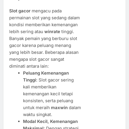
Slot gacor
mengacu pada
permainan slot yang sedang dalam
kondisi memberikan kemenangan
lebih sering atau
winrate
tinggi.
Banyak pemain yang berburu slot
gacor karena peluang menang
yang lebih besar. Beberapa alasan
mengapa slot gacor sangat
diminati antara lain:
Peluang Kemenangan
Tinggi:
Slot gacor sering
kali memberikan
kemenangan kecil tetapi
konsisten, serta peluang
untuk meraih
maxwin
dalam
waktu singkat.
Modal Kecil, Kemenangan
Maksimal:
Dengan strategi