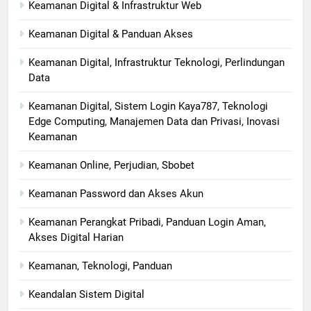
Keamanan Digital & Infrastruktur Web
Keamanan Digital & Panduan Akses
Keamanan Digital, Infrastruktur Teknologi, Perlindungan
Data
Keamanan Digital, Sistem Login Kaya787, Teknologi
Edge Computing, Manajemen Data dan Privasi, Inovasi
Keamanan
Keamanan Online, Perjudian, Sbobet
Keamanan Password dan Akses Akun
Keamanan Perangkat Pribadi, Panduan Login Aman,
Akses Digital Harian
Keamanan, Teknologi, Panduan
Keandalan Sistem Digital