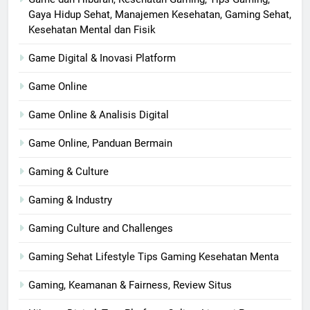
Gaya Hidup Sehat, Manajemen Kesehatan, Gaming Sehat,
Kesehatan Mental dan Fisik
Game Digital & Inovasi Platform
Game Online
Game Online & Analisis Digital
Game Online, Panduan Bermain
Gaming & Culture
Gaming & Industry
Gaming Culture and Challenges
Gaming Sehat Lifestyle Tips Gaming Kesehatan Menta
Gaming, Keamanan & Fairness, Review Situs