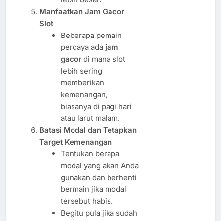
Manfaatkan Jam Gacor
Slot
Beberapa pemain
percaya ada
jam
gacor
di mana slot
lebih sering
memberikan
kemenangan,
biasanya di pagi hari
atau larut malam.
Batasi Modal dan Tetapkan
Target Kemenangan
Tentukan berapa
modal yang akan Anda
gunakan dan berhenti
bermain jika modal
tersebut habis.
Begitu pula jika sudah