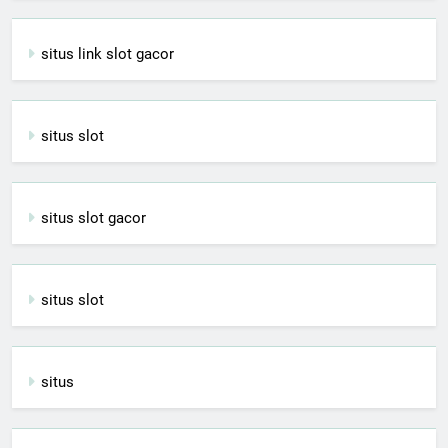
situs link slot gacor
situs slot
situs slot gacor
situs slot
situs