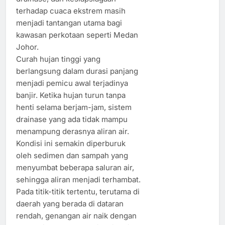
terhadap cuaca ekstrem masih
menjadi tantangan utama bagi
kawasan perkotaan seperti Medan
Johor.
Curah hujan tinggi yang
berlangsung dalam durasi panjang
menjadi pemicu awal terjadinya
banjir. Ketika hujan turun tanpa
henti selama berjam-jam, sistem
drainase yang ada tidak mampu
menampung derasnya aliran air.
Kondisi ini semakin diperburuk
oleh sedimen dan sampah yang
menyumbat beberapa saluran air,
sehingga aliran menjadi terhambat.
Pada titik-titik tertentu, terutama di
daerah yang berada di dataran
rendah, genangan air naik dengan