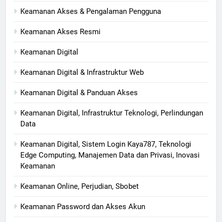
Keamanan Akses & Pengalaman Pengguna
Keamanan Akses Resmi
Keamanan Digital
Keamanan Digital & Infrastruktur Web
Keamanan Digital & Panduan Akses
Keamanan Digital, Infrastruktur Teknologi, Perlindungan
Data
Keamanan Digital, Sistem Login Kaya787, Teknologi
Edge Computing, Manajemen Data dan Privasi, Inovasi
Keamanan
Keamanan Online, Perjudian, Sbobet
Keamanan Password dan Akses Akun