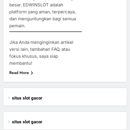
besar. EDWINSLOT adalah
platform yang aman, terpercaya,
dan menguntungkan bagi semua
pemain.
Jika Anda menginginkan artikel
versi lain, tambahan FAQ, atau
fokus khusus, saya siap
membantu!
Read More
situs slot gacor
situs slot gacor