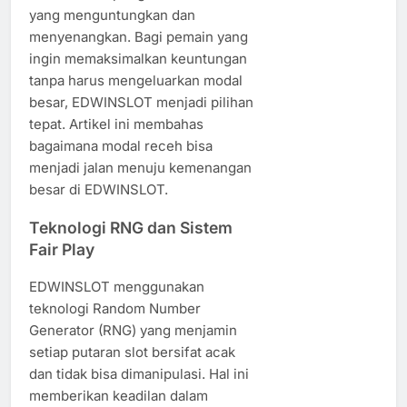
yang menguntungkan dan
menyenangkan. Bagi pemain yang
ingin memaksimalkan keuntungan
tanpa harus mengeluarkan modal
besar, EDWINSLOT menjadi pilihan
tepat. Artikel ini membahas
bagaimana modal receh bisa
menjadi jalan menuju kemenangan
besar di EDWINSLOT.
Teknologi RNG dan Sistem
Fair Play
EDWINSLOT menggunakan
teknologi Random Number
Generator (RNG) yang menjamin
setiap putaran slot bersifat acak
dan tidak bisa dimanipulasi. Hal ini
memberikan keadilan dalam