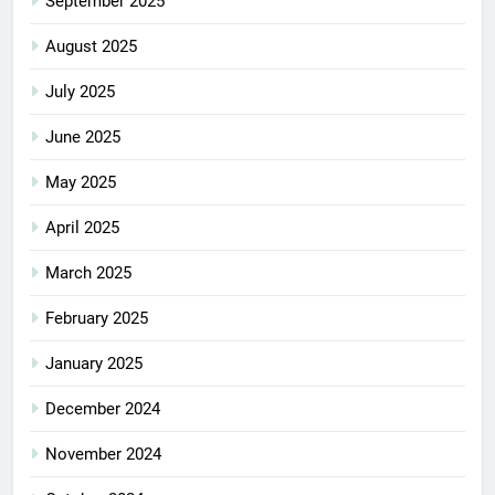
September 2025
August 2025
July 2025
June 2025
May 2025
April 2025
March 2025
February 2025
January 2025
December 2024
November 2024