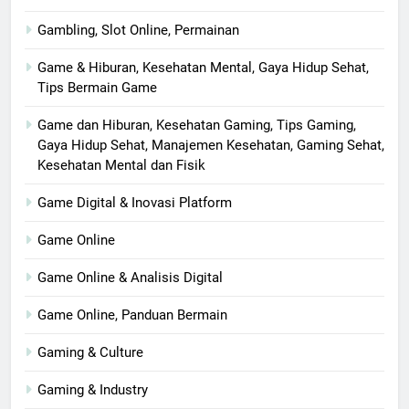
Gambling, Slot Online, Permainan
Game & Hiburan, Kesehatan Mental, Gaya Hidup Sehat,
Tips Bermain Game
Game dan Hiburan, Kesehatan Gaming, Tips Gaming,
Gaya Hidup Sehat, Manajemen Kesehatan, Gaming Sehat,
Kesehatan Mental dan Fisik
Game Digital & Inovasi Platform
Game Online
Game Online & Analisis Digital
Game Online, Panduan Bermain
Gaming & Culture
Gaming & Industry