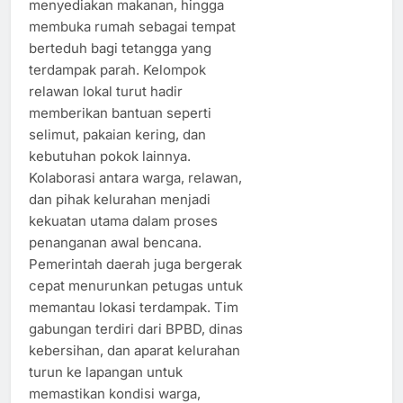
menyediakan makanan, hingga
membuka rumah sebagai tempat
berteduh bagi tetangga yang
terdampak parah. Kelompok
relawan lokal turut hadir
memberikan bantuan seperti
selimut, pakaian kering, dan
kebutuhan pokok lainnya.
Kolaborasi antara warga, relawan,
dan pihak kelurahan menjadi
kekuatan utama dalam proses
penanganan awal bencana.
Pemerintah daerah juga bergerak
cepat menurunkan petugas untuk
memantau lokasi terdampak. Tim
gabungan terdiri dari BPBD, dinas
kebersihan, dan aparat kelurahan
turun ke lapangan untuk
memastikan kondisi warga,