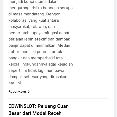
menjadi kunci utama dalam
mengurangi risiko bencana serupa
di masa mendatang. Dengan
kolaborasi yang kuat antara
masyarakat, relawan, dan
pemerintah, upaya mitigasi dapat
berjalan lebih efektif dan dampak
banjir dapat diminimalkan. Medan
Johor memiliki potensi untuk
bangkit dan memperbaiki tata
kelola lingkungannya agar kejadian
seperti ini tidak lagi membawa
dampak sebesar yang dirasakan
hari ini.
Read More
EDWINSLOT: Peluang Cuan
Besar dari Modal Receh