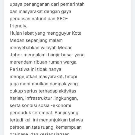
upaya penanganan dari pemerintah
dan masyarakat dengan gaya
penulisan natural dan SEO-
friendly.
Hujan lebat yang mengguyur Kota
Medan sepanjang malam
menyebabkan wilayah Medan
Johor mengalami banjir besar yang
merendam ribuan rumah warga.
Peristiwa ini tidak hanya
mengejutkan masyarakat, tetapi
juga menimbulkan dampak yang
cukup serius terhadap aktivitas
harian, infrastruktur lingkungan,
serta kondisi sosial-ekonomi
penduduk setempat. Banjir yang
terjadi kali ini menunjukkan bahwa
persoalan tata ruang, kemampuan
drainase, dan kesiapsiagaan