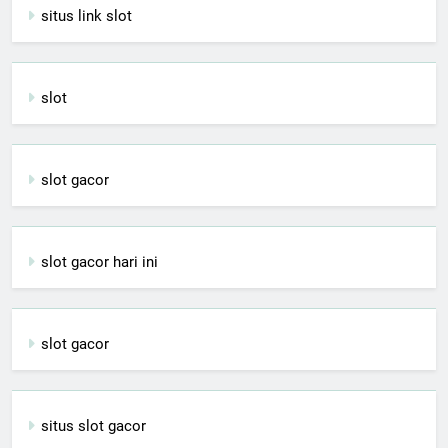
situs link slot
slot
slot gacor
slot gacor hari ini
slot gacor
situs slot gacor