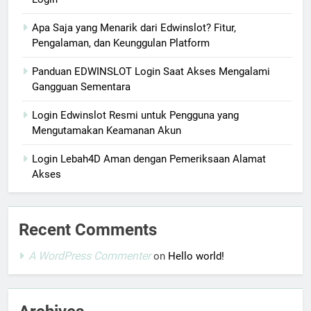
Apa Saja yang Menarik dari Edwinslot? Fitur,
Pengalaman, dan Keunggulan Platform
Panduan EDWINSLOT Login Saat Akses Mengalami
Gangguan Sementara
Login Edwinslot Resmi untuk Pengguna yang
Mengutamakan Keamanan Akun
Login Lebah4D Aman dengan Pemeriksaan Alamat
Akses
Recent Comments
A WordPress Commenter
on
Hello world!