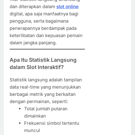
dan diterapkan dalam
slot online
digital, apa saja manfaatnya bagi
pengguna, serta bagaimana
penerapannya berdampak pada
keterlibatan dan kepuasan pemain
dalam jangka panjang.
Apa Itu Statistik Langsung
dalam Slot Interaktif?
Statistik langsung adalah tampilan
data real-time yang menunjukkan
berbagai metrik yang berkaitan
dengan permainan, seperti:
Total jumlah putaran
dimainkan
Frekuensi simbol tertentu
muncul