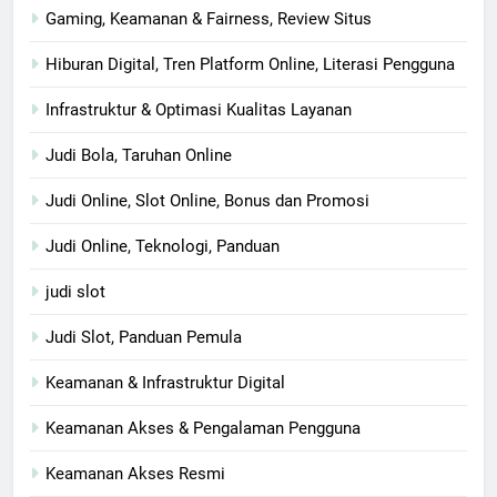
Gaming, Keamanan & Fairness, Review Situs
Hiburan Digital, Tren Platform Online, Literasi Pengguna
Infrastruktur & Optimasi Kualitas Layanan
Judi Bola, Taruhan Online
Judi Online, Slot Online, Bonus dan Promosi
Judi Online, Teknologi, Panduan
judi slot
Judi Slot, Panduan Pemula
Keamanan & Infrastruktur Digital
Keamanan Akses & Pengalaman Pengguna
Keamanan Akses Resmi