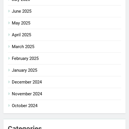
June 2025
May 2025
April 2025
March 2025
February 2025
January 2025
December 2024
November 2024
October 2024
Categories