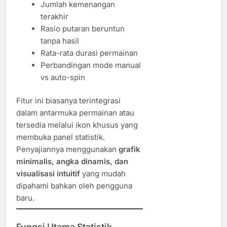
Jumlah kemenangan
terakhir
Rasio putaran beruntun
tanpa hasil
Rata-rata durasi permainan
Perbandingan mode manual
vs auto-spin
Fitur ini biasanya terintegrasi
dalam antarmuka permainan atau
tersedia melalui ikon khusus yang
membuka panel statistik.
Penyajiannya menggunakan
grafik
minimalis, angka dinamis, dan
visualisasi intuitif
yang mudah
dipahami bahkan oleh pengguna
baru.
Fungsi Utama Statistik