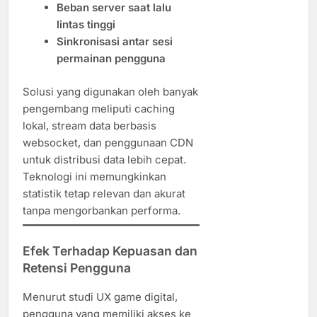
Beban server saat lalu
lintas tinggi
Sinkronisasi antar sesi
permainan pengguna
Solusi yang digunakan oleh banyak
pengembang meliputi caching
lokal, stream data berbasis
websocket, dan penggunaan CDN
untuk distribusi data lebih cepat.
Teknologi ini memungkinkan
statistik tetap relevan dan akurat
tanpa mengorbankan performa.
Efek Terhadap Kepuasan dan
Retensi Pengguna
Menurut studi UX game digital,
pengguna yang memiliki akses ke