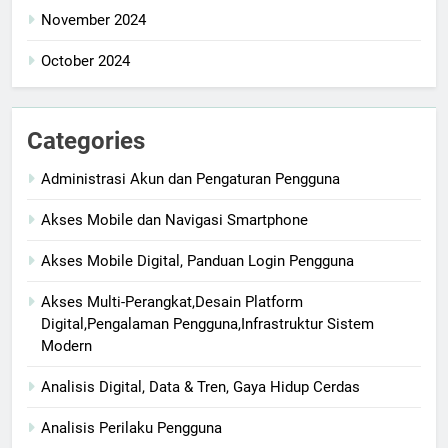
November 2024
October 2024
Categories
Administrasi Akun dan Pengaturan Pengguna
Akses Mobile dan Navigasi Smartphone
Akses Mobile Digital, Panduan Login Pengguna
Akses Multi-Perangkat,Desain Platform
Digital,Pengalaman Pengguna,Infrastruktur Sistem
Modern
Analisis Digital, Data & Tren, Gaya Hidup Cerdas
Analisis Perilaku Pengguna