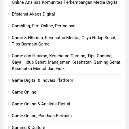
Online Analisis Komunitas Perkembangan Media Digital
Efisiensi Akses Digital
Gambling, Slot Online, Permainan
Game & Hiburan, Kesehatan Mental, Gaya Hidup Sehat,
Tips Bermain Game
Game dan Hiburan, Kesehatan Gaming, Tips Gaming,
Gaya Hidup Sehat, Manajemen Kesehatan, Gaming Sehat,
Kesehatan Mental dan Fisik
Game Digital & Inovasi Platform
Game Online
Game Online & Analisis Digital
Game Online, Panduan Bermain
Gaming & Culture