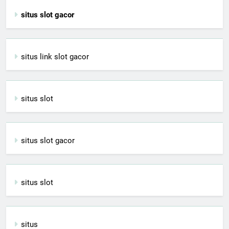
situs slot gacor
situs link slot gacor
situs slot
situs slot gacor
situs slot
situs