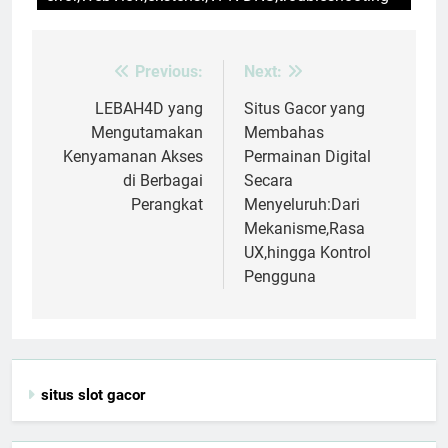
Previous:
Next:
Post
navigation
LEBAH4D yang
Situs Gacor yang
Mengutamakan
Membahas
Kenyamanan Akses
Permainan Digital
di Berbagai
Secara
Perangkat
Menyeluruh:Dari
Mekanisme,Rasa
UX,hingga Kontrol
Pengguna
situs slot gacor