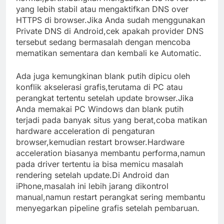
yang lebih stabil atau mengaktifkan DNS over
HTTPS di browser.Jika Anda sudah menggunakan
Private DNS di Android,cek apakah provider DNS
tersebut sedang bermasalah dengan mencoba
mematikan sementara dan kembali ke Automatic.
Ada juga kemungkinan blank putih dipicu oleh
konflik akselerasi grafis,terutama di PC atau
perangkat tertentu setelah update browser.Jika
Anda memakai PC Windows dan blank putih
terjadi pada banyak situs yang berat,coba matikan
hardware acceleration di pengaturan
browser,kemudian restart browser.Hardware
acceleration biasanya membantu performa,namun
pada driver tertentu ia bisa memicu masalah
rendering setelah update.Di Android dan
iPhone,masalah ini lebih jarang dikontrol
manual,namun restart perangkat sering membantu
menyegarkan pipeline grafis setelah pembaruan.