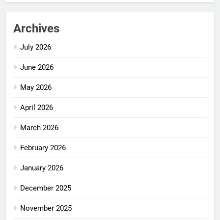
Archives
July 2026
June 2026
May 2026
April 2026
March 2026
February 2026
January 2026
December 2025
November 2025