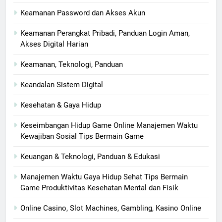
Keamanan Password dan Akses Akun
Keamanan Perangkat Pribadi, Panduan Login Aman,
Akses Digital Harian
Keamanan, Teknologi, Panduan
Keandalan Sistem Digital
Kesehatan & Gaya Hidup
Keseimbangan Hidup Game Online Manajemen Waktu
Kewajiban Sosial Tips Bermain Game
Keuangan & Teknologi, Panduan & Edukasi
Manajemen Waktu Gaya Hidup Sehat Tips Bermain
Game Produktivitas Kesehatan Mental dan Fisik
Online Casino, Slot Machines, Gambling, Kasino Online