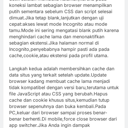
koneksi lambat sebagian browser menampilkan
putih sementara sebelum CSS dan script selesai
dimuat.Jika tetap blank,lanjutkan dengan uji
cepat:akses lewat mode Incognito atau mode
tamu.Mode ini sering mengatasi blank putih karena
menghindari cache lama dan menonaktifkan
sebagian ekstensi.Jika halaman normal di
Incognito,penyebabnya hampir pasti ada pada
cache,cookie,atau ekstensi pada profil utama.
Langkah kedua adalah membersihkan cache dan
data situs yang terkait setelah update.Update
browser kadang membuat cache lama menjadi
tidak kompatibel dengan versi baru,terutama untuk
file JavaScript atau CSS yang berubah.Hapus
cache dan cookie khusus situs,kemudian tutup
browser sepenuhnya dan buka kembali.Pada
PC,keluar dari browser sampai proses benar-
benar berhenti.Di mobile,force close browser dari
app switcher.Jika Anda ingin dampak