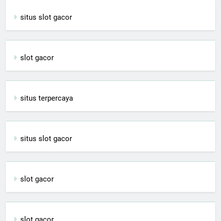
situs slot gacor
slot gacor
situs terpercaya
situs slot gacor
slot gacor
slot gacor