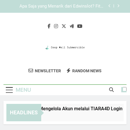
Skip
Panduan EDWINSLOT Login Saat Akses
to
Mengalami Gangguan Sementara
content
Login Edwinslot Resmi untuk Pengguna yang
Mengutamakan Keamanan Akun
Panduan Praktis Mengelola Akun melalui
TIARA4D Login
Apa Saja yang Menarik dari Edwinslot? Fitur,
Pengalaman, dan Keunggulan Platform
Panduan EDWINSLOT Login Saat Akses
Mengalami Gangguan Sementara
Deep Well
Dapatkan Layanan Pengeboran Sumur
Login Edwinslot Resmi untuk Pengguna yang
NEWSLETTER
RANDOM NEWS
Submersible
Mengutamakan Keamanan Akun
Berkualitas Dari Deep Well Submersible.
MENU
nduan Praktis Mengelola Akun melalui TIARA4D Login
HEADLINES
Weeks Ago
1