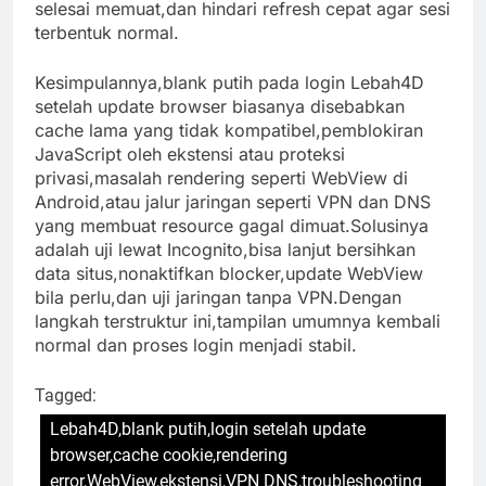
selesai memuat,dan hindari refresh cepat agar sesi
terbentuk normal.
Kesimpulannya,blank putih pada login Lebah4D
setelah update browser biasanya disebabkan
cache lama yang tidak kompatibel,pemblokiran
JavaScript oleh ekstensi atau proteksi
privasi,masalah rendering seperti WebView di
Android,atau jalur jaringan seperti VPN dan DNS
yang membuat resource gagal dimuat.Solusinya
adalah uji lewat Incognito,bisa lanjut bersihkan
data situs,nonaktifkan blocker,update WebView
bila perlu,dan uji jaringan tanpa VPN.Dengan
langkah terstruktur ini,tampilan umumnya kembali
normal dan proses login menjadi stabil.
Tagged:
Lebah4D,blank putih,login setelah update
browser,cache cookie,rendering
error,WebView,ekstensi,VPN DNS,troubleshooting