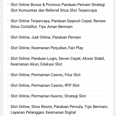
Slot Online Bonus & Promosi Panduan Pemain Strategi
Slot Komunitas dan Referral Situs Slot Terpercaya
Slot Online Terpercaya, Panduan Deposit Cepat, Review
Situs CorlaSlot, Tips Aman Bermain
Slot Online, Judi Online, Panduan Pemain
Slot Online, Keamanan Perjudian, Fair Play
Slot Online, Panduan Login, Server Cepat, Akses Stabil,
Keamanan Akun, Edukasi Slot
Slot Online, Permainan Casino, Fitur Slot
Slot Online, Permainan Casino, RTP Slot
Slot Online, Permainan Kasino, Strategi Slot
Slot Online, Situs Resmi, Panduan Pemula, Tips Bermain,
Layanan Pelanggan, Keamanan Digital