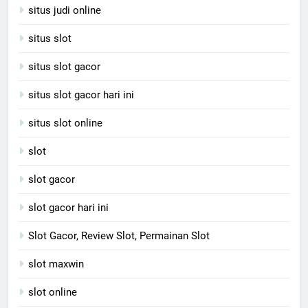
situs judi online
situs slot
situs slot gacor
situs slot gacor hari ini
situs slot online
slot
slot gacor
slot gacor hari ini
Slot Gacor, Review Slot, Permainan Slot
slot maxwin
slot online