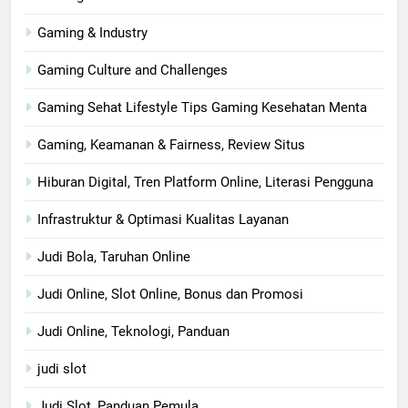
Gaming & Industry
Gaming Culture and Challenges
Gaming Sehat Lifestyle Tips Gaming Kesehatan Menta
Gaming, Keamanan & Fairness, Review Situs
Hiburan Digital, Tren Platform Online, Literasi Pengguna
Infrastruktur & Optimasi Kualitas Layanan
Judi Bola, Taruhan Online
Judi Online, Slot Online, Bonus dan Promosi
Judi Online, Teknologi, Panduan
judi slot
Judi Slot, Panduan Pemula