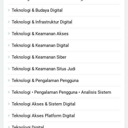
Teknologi & Budaya Digital
Teknologi & Infrastruktur Digital
Teknologi & Keamanan Akses
Teknologi & Keamanan Digital
Teknologi & Keamanan Siber
Teknologi & Keamanan Situs Judi
Teknologi & Pengalaman Pengguna
Teknologi • Pengalaman Pengguna • Analisis Sistem
Teknologi Akses & Sistem Digital
Teknologi Akses Platform Digital
Teknologi Digital