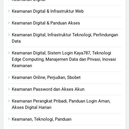
Keamanan Digital & Infrastruktur Web
Keamanan Digital & Panduan Akses
Keamanan Digital, Infrastruktur Teknologi, Perlindungan
Data
Keamanan Digital, Sistem Login Kaya787, Teknologi
Edge Computing, Manajemen Data dan Privasi, Inovasi
Keamanan
Keamanan Online, Perjudian, Sbobet
Keamanan Password dan Akses Akun
Keamanan Perangkat Pribadi, Panduan Login Aman,
Akses Digital Harian
Keamanan, Teknologi, Panduan