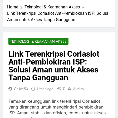
Home
Teknologi & Keamanan Akses
Link Terenkripsi Corlaslot Anti-Pemblokiran ISP: Solusi
Aman untuk Akses Tanpa Gangguan
TEKNOLOGI & KEAMANAN AKSES
Link Terenkripsi Corlaslot
Anti-Pemblokiran ISP:
Solusi Aman untuk Akses
Tanpa Gangguan
0
Ce1cc50
1 Year Ago
6 Mins
Temukan keunggulan link terenkripsi Corlaslot
yang dirancang untuk menghindari pemblokiran
ISP. Aman, stabil, dan efisien, cocok untuk akses