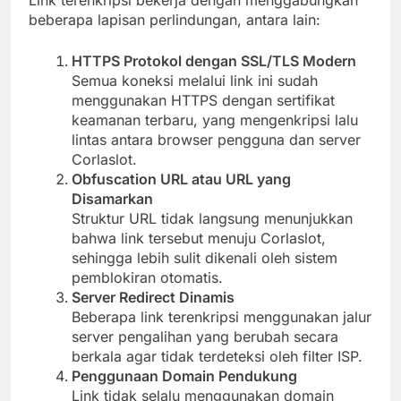
beberapa lapisan perlindungan, antara lain:
HTTPS Protokol dengan SSL/TLS Modern
Semua koneksi melalui link ini sudah
menggunakan HTTPS dengan sertifikat
keamanan terbaru, yang mengenkripsi lalu
lintas antara browser pengguna dan server
Corlaslot.
Obfuscation URL atau URL yang
Disamarkan
Struktur URL tidak langsung menunjukkan
bahwa link tersebut menuju Corlaslot,
sehingga lebih sulit dikenali oleh sistem
pemblokiran otomatis.
Server Redirect Dinamis
Beberapa link terenkripsi menggunakan jalur
server pengalihan yang berubah secara
berkala agar tidak terdeteksi oleh filter ISP.
Penggunaan Domain Pendukung
Link tidak selalu menggunakan domain