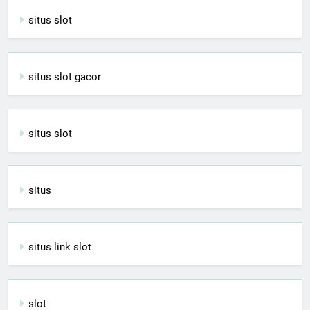
situs slot
situs slot gacor
situs slot
situs
situs link slot
slot