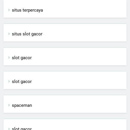
situs terpercaya
situs slot gacor
slot gacor
slot gacor
spaceman
slot gacor