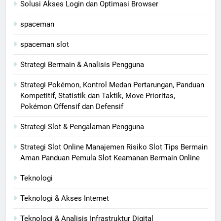
Solusi Akses Login dan Optimasi Browser
spaceman
spaceman slot
Strategi Bermain & Analisis Pengguna
Strategi Pokémon, Kontrol Medan Pertarungan, Panduan
Kompetitif, Statistik dan Taktik, Move Prioritas,
Pokémon Offensif dan Defensif
Strategi Slot & Pengalaman Pengguna
Strategi Slot Online Manajemen Risiko Slot Tips Bermain
Aman Panduan Pemula Slot Keamanan Bermain Online
Teknologi
Teknologi & Akses Internet
Teknologi & Analisis Infrastruktur Digital