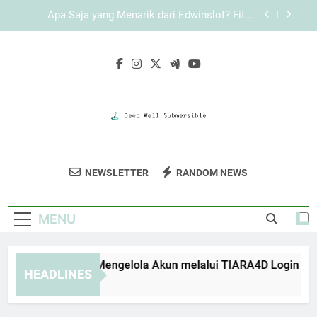
Skip
Panduan EDWINSLOT Login Saat Akses
to
Mengalami Gangguan Sementara
content
Login Edwinslot Resmi untuk Pengguna yang
Mengutamakan Keamanan Akun
Panduan Praktis Mengelola Akun melalui
TIARA4D Login
Apa Saja yang Menarik dari Edwinslot? Fitur,
Pengalaman, dan Keunggulan Platform
Panduan EDWINSLOT Login Saat Akses
Mengalami Gangguan Sementara
Deep Well
Dapatkan Layanan Pengeboran Sumur
Login Edwinslot Resmi untuk Pengguna yang
NEWSLETTER
RANDOM NEWS
Submersible
Mengutamakan Keamanan Akun
Berkualitas Dari Deep Well Submersible.
MENU
nduan Praktis Mengelola Akun melalui TIARA4D Login
HEADLINES
Weeks Ago