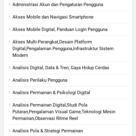
Administrasi Akun dan Pengaturan Pengguna
Akses Mobile dan Navigasi Smartphone
Akses Mobile Digital, Panduan Login Pengguna
Akses Multi-Perangkat,Desain Platform
Digital,Pengalaman Pengguna,Infrastruktur Sistem
Modern
Analisis Digital, Data & Tren, Gaya Hidup Cerdas
Analisis Perilaku Pengguna
Analisis Permainan & Psikologi Digital
Analisis Permainan Digital,Studi Pola
Putaran,Pengalaman Visual Game,Teknologi Mesin
Permainan,Observasi Ritme Reel
Analisis Pola & Strategi Permainan