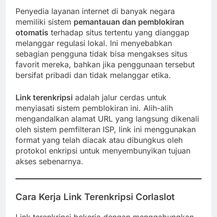
Penyedia layanan internet di banyak negara
memiliki sistem
pemantauan dan pemblokiran
otomatis
terhadap situs tertentu yang dianggap
melanggar regulasi lokal. Ini menyebabkan
sebagian pengguna tidak bisa mengakses situs
favorit mereka, bahkan jika penggunaan tersebut
bersifat pribadi dan tidak melanggar etika.
Link terenkripsi
adalah jalur cerdas untuk
menyiasati sistem pemblokiran ini. Alih-alih
mengandalkan alamat URL yang langsung dikenali
oleh sistem pemfilteran ISP, link ini menggunakan
format yang telah diacak atau dibungkus oleh
protokol enkripsi untuk menyembunyikan tujuan
akses sebenarnya.
Cara Kerja Link Terenkripsi Corlaslot
Link terenkripsi bekerja dengan menggabungkan