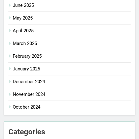
June 2025
May 2025
April 2025
March 2025
February 2025
January 2025
December 2024
November 2024
October 2024
Categories