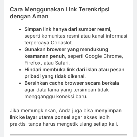
Cara Menggunakan Link Terenkripsi
dengan Aman
Simpan link hanya dari sumber resmi
,
seperti komunitas resmi atau kanal informasi
terpercaya Corlaslot.
Gunakan browser yang mendukung
keamanan penuh
, seperti Google Chrome,
Firefox, atau Safari.
Hindari membuka link dari iklan atau pesan
pribadi yang tidak dikenal
.
Bersihkan cache browser secara berkala
agar data lama yang tersimpan tidak
mengganggu koneksi baru.
Jika memungkinkan, Anda juga bisa
menyimpan
link ke layar utama ponsel
agar akses lebih
praktis, tanpa harus mengetik ulang setiap kali.