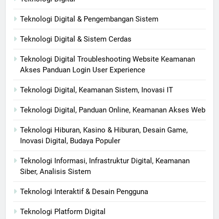
Teknologi Digital & Pengembangan Sistem
Teknologi Digital & Sistem Cerdas
Teknologi Digital Troubleshooting Website Keamanan
Akses Panduan Login User Experience
Teknologi Digital, Keamanan Sistem, Inovasi IT
Teknologi Digital, Panduan Online, Keamanan Akses Web
Teknologi Hiburan, Kasino & Hiburan, Desain Game,
Inovasi Digital, Budaya Populer
Teknologi Informasi, Infrastruktur Digital, Keamanan
Siber, Analisis Sistem
Teknologi Interaktif & Desain Pengguna
Teknologi Platform Digital