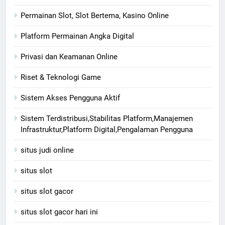
Permainan Slot, Slot Bertema, Kasino Online
Platform Permainan Angka Digital
Privasi dan Keamanan Online
Riset & Teknologi Game
Sistem Akses Pengguna Aktif
Sistem Terdistribusi,Stabilitas Platform,Manajemen
Infrastruktur,Platform Digital,Pengalaman Pengguna
situs judi online
situs slot
situs slot gacor
situs slot gacor hari ini