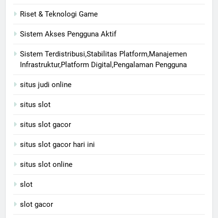
Riset & Teknologi Game
Sistem Akses Pengguna Aktif
Sistem Terdistribusi,Stabilitas Platform,Manajemen
Infrastruktur,Platform Digital,Pengalaman Pengguna
situs judi online
situs slot
situs slot gacor
situs slot gacor hari ini
situs slot online
slot
slot gacor