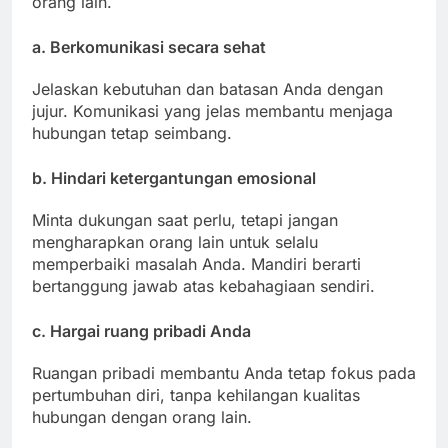
orang lain.
a. Berkomunikasi secara sehat
Jelaskan kebutuhan dan batasan Anda dengan
jujur. Komunikasi yang jelas membantu menjaga
hubungan tetap seimbang.
b. Hindari ketergantungan emosional
Minta dukungan saat perlu, tetapi jangan
mengharapkan orang lain untuk selalu
memperbaiki masalah Anda. Mandiri berarti
bertanggung jawab atas kebahagiaan sendiri.
c. Hargai ruang pribadi Anda
Ruangan pribadi membantu Anda tetap fokus pada
pertumbuhan diri, tanpa kehilangan kualitas
hubungan dengan orang lain.