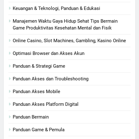
Keuangan & Teknologi, Panduan & Edukasi
Manajemen Waktu Gaya Hidup Sehat Tips Bermain
Game Produktivitas Kesehatan Mental dan Fisik
Online Casino, Slot Machines, Gambling, Kasino Online
Optimasi Browser dan Akses Akun
Panduan & Strategi Game
Panduan Akses dan Troubleshooting
Panduan Akses Mobile
Panduan Akses Platform Digital
Panduan Bermain
Panduan Game & Pemula