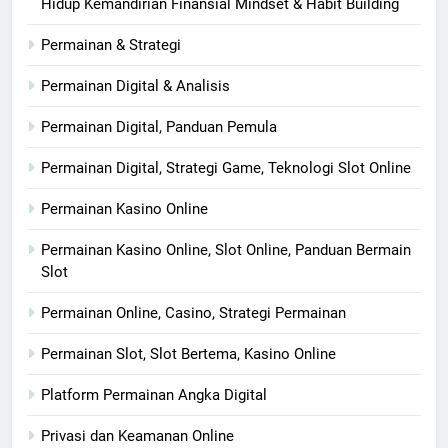
Hidup Kemandirian Finansial Mindset & Habit Building
Permainan & Strategi
Permainan Digital & Analisis
Permainan Digital, Panduan Pemula
Permainan Digital, Strategi Game, Teknologi Slot Online
Permainan Kasino Online
Permainan Kasino Online, Slot Online, Panduan Bermain
Slot
Permainan Online, Casino, Strategi Permainan
Permainan Slot, Slot Bertema, Kasino Online
Platform Permainan Angka Digital
Privasi dan Keamanan Online