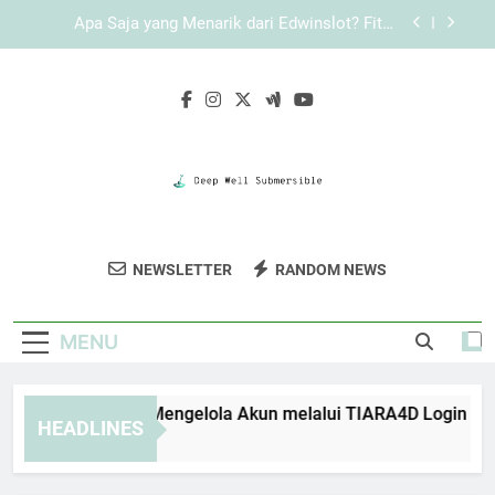
Skip
Panduan EDWINSLOT Login Saat Akses
to
Mengalami Gangguan Sementara
content
Login Edwinslot Resmi untuk Pengguna yang
Mengutamakan Keamanan Akun
Panduan Praktis Mengelola Akun melalui
TIARA4D Login
Apa Saja yang Menarik dari Edwinslot? Fitur,
Pengalaman, dan Keunggulan Platform
Panduan EDWINSLOT Login Saat Akses
Mengalami Gangguan Sementara
Deep Well
Dapatkan Layanan Pengeboran Sumur
Login Edwinslot Resmi untuk Pengguna yang
NEWSLETTER
RANDOM NEWS
Submersible
Mengutamakan Keamanan Akun
Berkualitas Dari Deep Well Submersible.
MENU
nduan Praktis Mengelola Akun melalui TIARA4D Login
HEADLINES
Weeks Ago