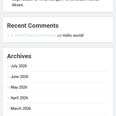
Akses
Recent Comments
A WordPress Commenter
on
Hello world!
Archives
July 2026
June 2026
May 2026
April 2026
March 2026