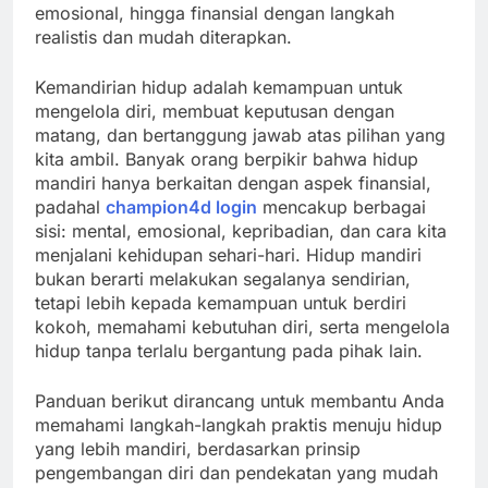
emosional, hingga finansial dengan langkah
realistis dan mudah diterapkan.
Kemandirian hidup adalah kemampuan untuk
mengelola diri, membuat keputusan dengan
matang, dan bertanggung jawab atas pilihan yang
kita ambil. Banyak orang berpikir bahwa hidup
mandiri hanya berkaitan dengan aspek finansial,
padahal
champion4d login
mencakup berbagai
sisi: mental, emosional, kepribadian, dan cara kita
menjalani kehidupan sehari-hari. Hidup mandiri
bukan berarti melakukan segalanya sendirian,
tetapi lebih kepada kemampuan untuk berdiri
kokoh, memahami kebutuhan diri, serta mengelola
hidup tanpa terlalu bergantung pada pihak lain.
Panduan berikut dirancang untuk membantu Anda
memahami langkah-langkah praktis menuju hidup
yang lebih mandiri, berdasarkan prinsip
pengembangan diri dan pendekatan yang mudah