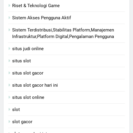
Riset & Teknologi Game
Sistem Akses Pengguna Aktif
Sistem Terdistribusi,Stabilitas Platform,Manajemen
Infrastruktur,Platform Digital,Pengalaman Pengguna
situs judi online
situs slot
situs slot gacor
situs slot gacor hari ini
situs slot online
slot
slot gacor