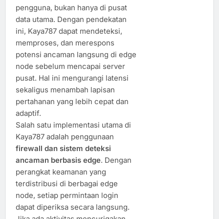
pengguna, bukan hanya di pusat
data utama. Dengan pendekatan
ini, Kaya787 dapat mendeteksi,
memproses, dan merespons
potensi ancaman langsung di edge
node sebelum mencapai server
pusat. Hal ini mengurangi latensi
sekaligus menambah lapisan
pertahanan yang lebih cepat dan
adaptif.
Salah satu implementasi utama di
Kaya787 adalah penggunaan
firewall dan sistem deteksi
ancaman berbasis edge
. Dengan
perangkat keamanan yang
terdistribusi di berbagai edge
node, setiap permintaan login
dapat diperiksa secara langsung.
Jika ada aktivitas mencurigakan