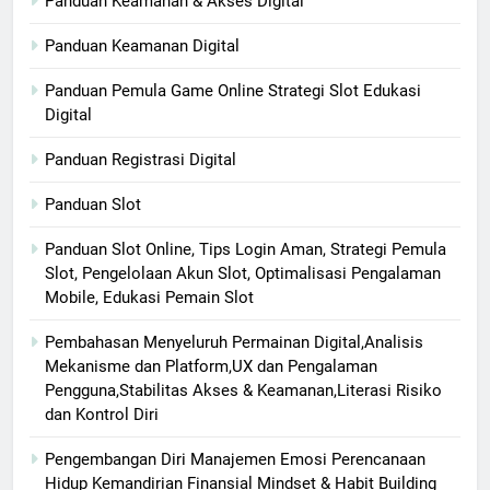
Panduan Keamanan & Akses Digital
Panduan Keamanan Digital
Panduan Pemula Game Online Strategi Slot Edukasi
Digital
Panduan Registrasi Digital
Panduan Slot
Panduan Slot Online, Tips Login Aman, Strategi Pemula
Slot, Pengelolaan Akun Slot, Optimalisasi Pengalaman
Mobile, Edukasi Pemain Slot
Pembahasan Menyeluruh Permainan Digital,Analisis
Mekanisme dan Platform,UX dan Pengalaman
Pengguna,Stabilitas Akses & Keamanan,Literasi Risiko
dan Kontrol Diri
Pengembangan Diri Manajemen Emosi Perencanaan
Hidup Kemandirian Finansial Mindset & Habit Building