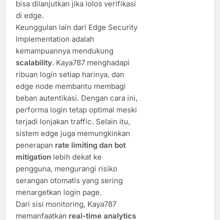
bisa dilanjutkan jika lolos verifikasi
di edge.
Keunggulan lain dari Edge Security
Implementation adalah
kemampuannya mendukung
scalability
. Kaya787 menghadapi
ribuan login setiap harinya, dan
edge node membantu membagi
beban autentikasi. Dengan cara ini,
performa login tetap optimal meski
terjadi lonjakan traffic. Selain itu,
sistem edge juga memungkinkan
penerapan
rate limiting dan bot
mitigation
lebih dekat ke
pengguna, mengurangi risiko
serangan otomatis yang sering
menargetkan login page.
Dari sisi monitoring, Kaya787
memanfaatkan
real-time analytics