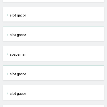
slot gacor
slot gacor
spaceman
slot gacor
slot gacor