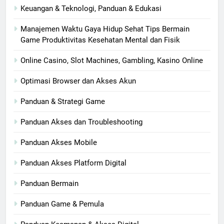
Keuangan & Teknologi, Panduan & Edukasi
Manajemen Waktu Gaya Hidup Sehat Tips Bermain
Game Produktivitas Kesehatan Mental dan Fisik
Online Casino, Slot Machines, Gambling, Kasino Online
Optimasi Browser dan Akses Akun
Panduan & Strategi Game
Panduan Akses dan Troubleshooting
Panduan Akses Mobile
Panduan Akses Platform Digital
Panduan Bermain
Panduan Game & Pemula