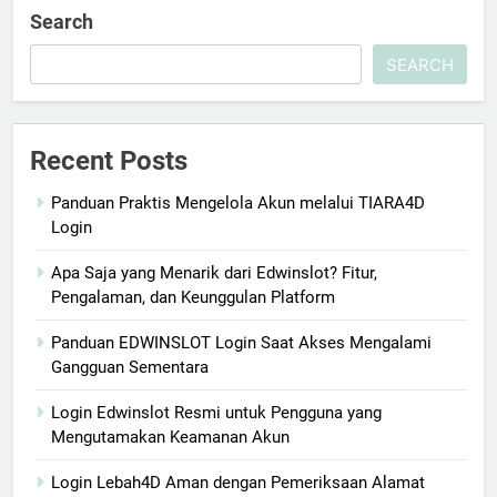
Search
SEARCH
Recent Posts
Panduan Praktis Mengelola Akun melalui TIARA4D
Login
Apa Saja yang Menarik dari Edwinslot? Fitur,
Pengalaman, dan Keunggulan Platform
Panduan EDWINSLOT Login Saat Akses Mengalami
Gangguan Sementara
Login Edwinslot Resmi untuk Pengguna yang
Mengutamakan Keamanan Akun
Login Lebah4D Aman dengan Pemeriksaan Alamat