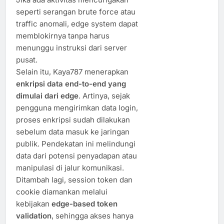
seperti serangan brute force atau
traffic anomali, edge system dapat
memblokirnya tanpa harus
menunggu instruksi dari server
pusat.
Selain itu, Kaya787 menerapkan
enkripsi data end-to-end yang
dimulai dari edge
. Artinya, sejak
pengguna mengirimkan data login,
proses enkripsi sudah dilakukan
sebelum data masuk ke jaringan
publik. Pendekatan ini melindungi
data dari potensi penyadapan atau
manipulasi di jalur komunikasi.
Ditambah lagi, session token dan
cookie diamankan melalui
kebijakan
edge-based token
validation
, sehingga akses hanya