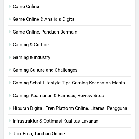
Game Online
Game Online & Analisis Digital
Game Online, Panduan Bermain
Gaming & Culture
Gaming & Industry
Gaming Culture and Challenges
Gaming Sehat Lifestyle Tips Gaming Kesehatan Menta
Gaming, Keamanan & Fairness, Review Situs
Hiburan Digital, Tren Platform Online, Literasi Pengguna
Infrastruktur & Optimasi Kualitas Layanan
Judi Bola, Taruhan Online