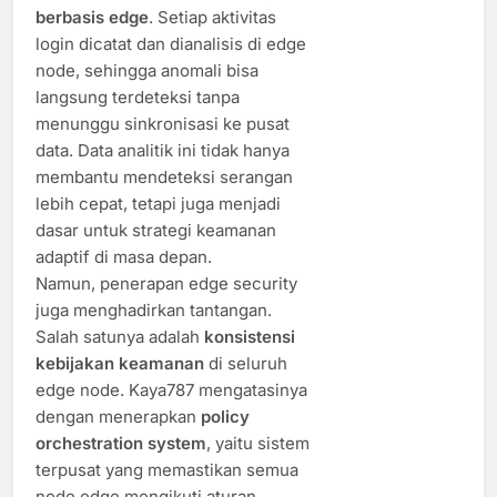
berbasis edge
. Setiap aktivitas
login dicatat dan dianalisis di edge
node, sehingga anomali bisa
langsung terdeteksi tanpa
menunggu sinkronisasi ke pusat
data. Data analitik ini tidak hanya
membantu mendeteksi serangan
lebih cepat, tetapi juga menjadi
dasar untuk strategi keamanan
adaptif di masa depan.
Namun, penerapan edge security
juga menghadirkan tantangan.
Salah satunya adalah
konsistensi
kebijakan keamanan
di seluruh
edge node. Kaya787 mengatasinya
dengan menerapkan
policy
orchestration system
, yaitu sistem
terpusat yang memastikan semua
node edge mengikuti aturan