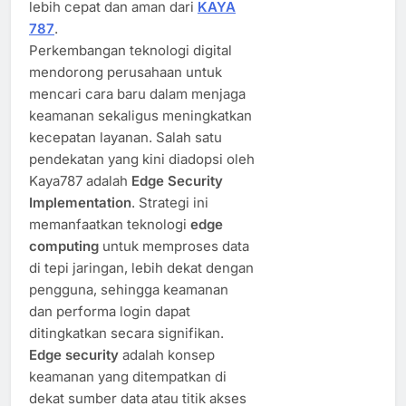
lebih cepat dan aman dari
KAYA
787
.
Perkembangan teknologi digital
mendorong perusahaan untuk
mencari cara baru dalam menjaga
keamanan sekaligus meningkatkan
kecepatan layanan. Salah satu
pendekatan yang kini diadopsi oleh
Kaya787 adalah
Edge Security
Implementation
. Strategi ini
memanfaatkan teknologi
edge
computing
untuk memproses data
di tepi jaringan, lebih dekat dengan
pengguna, sehingga keamanan
dan performa login dapat
ditingkatkan secara signifikan.
Edge security
adalah konsep
keamanan yang ditempatkan di
dekat sumber data atau titik akses