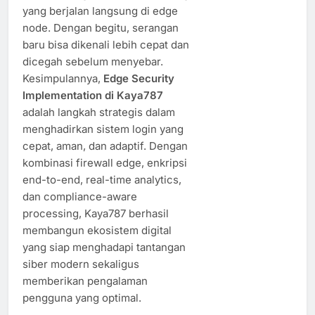
yang berjalan langsung di edge
node. Dengan begitu, serangan
baru bisa dikenali lebih cepat dan
dicegah sebelum menyebar.
Kesimpulannya,
Edge Security
Implementation di Kaya787
adalah langkah strategis dalam
menghadirkan sistem login yang
cepat, aman, dan adaptif. Dengan
kombinasi firewall edge, enkripsi
end-to-end, real-time analytics,
dan compliance-aware
processing, Kaya787 berhasil
membangun ekosistem digital
yang siap menghadapi tantangan
siber modern sekaligus
memberikan pengalaman
pengguna yang optimal.