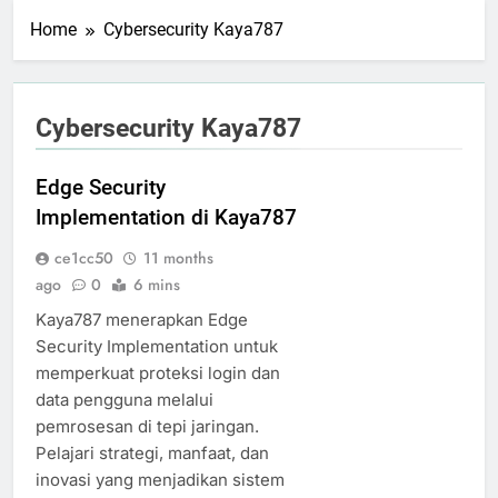
Home
Cybersecurity Kaya787
Cybersecurity Kaya787
Edge Security
Implementation di Kaya787
ce1cc50
11 months
ago
0
6 mins
Kaya787 menerapkan Edge
Security Implementation untuk
memperkuat proteksi login dan
data pengguna melalui
pemrosesan di tepi jaringan.
Pelajari strategi, manfaat, dan
inovasi yang menjadikan sistem