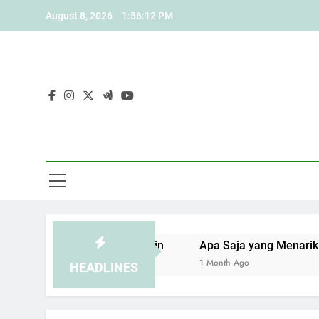
Skip
August 8, 2026
1:56:13 PM
to
content
Dee
Dapatkan 
alui TIARA4D Login
Apa Saja yang Menarik dari Edwinsl
1 Month Ago
HEADLINES