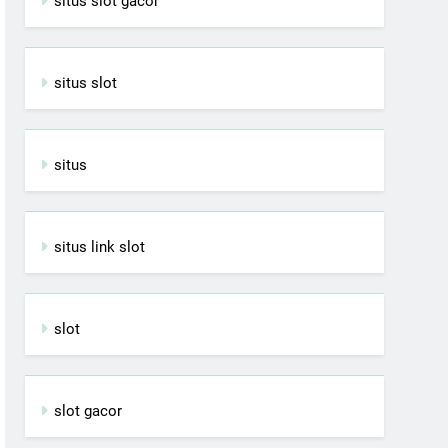
situs slot gacor
situs slot
situs
situs link slot
slot
slot gacor