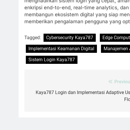
menghadirkan sistem login yang cepat, aman,
enkripsi end-to-end, real-time analytics, d
membangun ekosistem digital yang siap men
memberikan pengalaman pengguna yang opt
Tagged:
Cybersecurity Kaya787
Edge Computi
Implementasi Keamanan Digital
Manajemen 
Sistem Login Kaya787
Previou
Post
navigation
Kaya787 Login dan Implementasi Adaptive Us
Fl