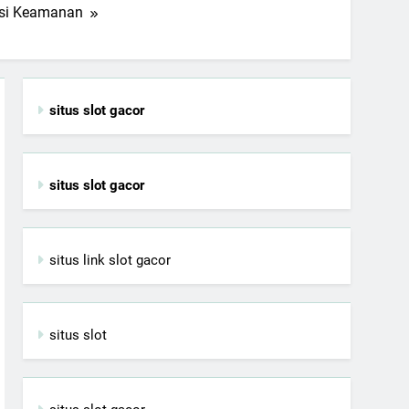
asi Keamanan
situs slot gacor
situs slot gacor
situs link slot gacor
situs slot