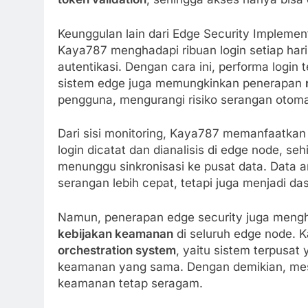
Keunggulan lain dari Edge Security Imple
Kaya787 menghadapi ribuan login setiap h
autentikasi. Dengan cara ini, performa login te
sistem edge juga memungkinkan penerapan
pengguna, mengurangi risiko serangan otoma
Dari sisi monitoring, Kaya787 memanfaatka
login dicatat dan dianalisis di edge node, se
menunggu sinkronisasi ke pusat data. Data a
serangan lebih cepat, tetapi juga menjadi da
Namun, penerapan edge security juga mengh
kebijakan keamanan
di seluruh edge node.
orchestration system
, yaitu sistem terpusa
keamanan yang sama. Dengan demikian, meski
keamanan tetap seragam.