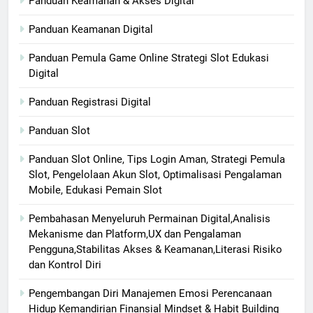
Panduan Keamanan & Akses Digital
Panduan Keamanan Digital
Panduan Pemula Game Online Strategi Slot Edukasi
Digital
Panduan Registrasi Digital
Panduan Slot
Panduan Slot Online, Tips Login Aman, Strategi Pemula
Slot, Pengelolaan Akun Slot, Optimalisasi Pengalaman
Mobile, Edukasi Pemain Slot
Pembahasan Menyeluruh Permainan Digital,Analisis
Mekanisme dan Platform,UX dan Pengalaman
Pengguna,Stabilitas Akses & Keamanan,Literasi Risiko
dan Kontrol Diri
Pengembangan Diri Manajemen Emosi Perencanaan
Hidup Kemandirian Finansial Mindset & Habit Building