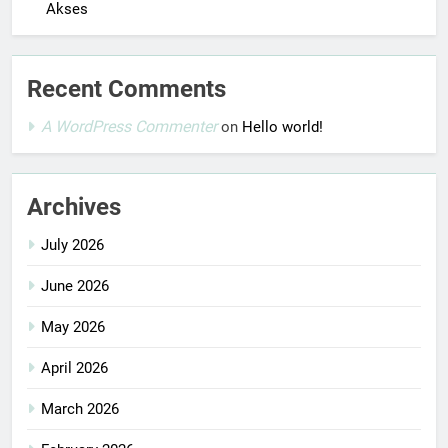
Akses
Recent Comments
A WordPress Commenter
on
Hello world!
Archives
July 2026
June 2026
May 2026
April 2026
March 2026