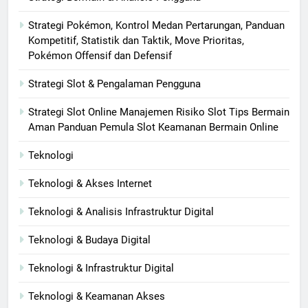
Strategi Pokémon, Kontrol Medan Pertarungan, Panduan
Kompetitif, Statistik dan Taktik, Move Prioritas,
Pokémon Offensif dan Defensif
Strategi Slot & Pengalaman Pengguna
Strategi Slot Online Manajemen Risiko Slot Tips Bermain
Aman Panduan Pemula Slot Keamanan Bermain Online
Teknologi
Teknologi & Akses Internet
Teknologi & Analisis Infrastruktur Digital
Teknologi & Budaya Digital
Teknologi & Infrastruktur Digital
Teknologi & Keamanan Akses