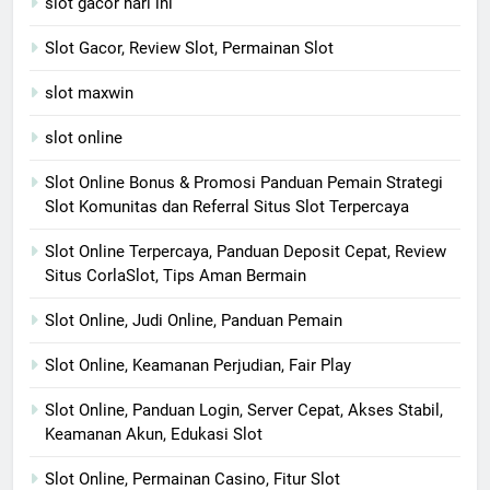
slot gacor hari ini
Slot Gacor, Review Slot, Permainan Slot
slot maxwin
slot online
Slot Online Bonus & Promosi Panduan Pemain Strategi
Slot Komunitas dan Referral Situs Slot Terpercaya
Slot Online Terpercaya, Panduan Deposit Cepat, Review
Situs CorlaSlot, Tips Aman Bermain
Slot Online, Judi Online, Panduan Pemain
Slot Online, Keamanan Perjudian, Fair Play
Slot Online, Panduan Login, Server Cepat, Akses Stabil,
Keamanan Akun, Edukasi Slot
Slot Online, Permainan Casino, Fitur Slot