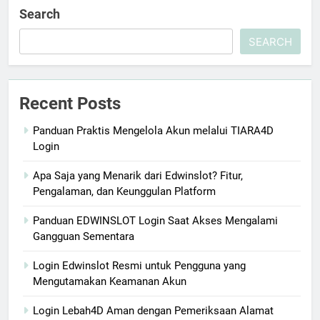
Search
SEARCH
Recent Posts
Panduan Praktis Mengelola Akun melalui TIARA4D
Login
Apa Saja yang Menarik dari Edwinslot? Fitur,
Pengalaman, dan Keunggulan Platform
Panduan EDWINSLOT Login Saat Akses Mengalami
Gangguan Sementara
Login Edwinslot Resmi untuk Pengguna yang
Mengutamakan Keamanan Akun
Login Lebah4D Aman dengan Pemeriksaan Alamat