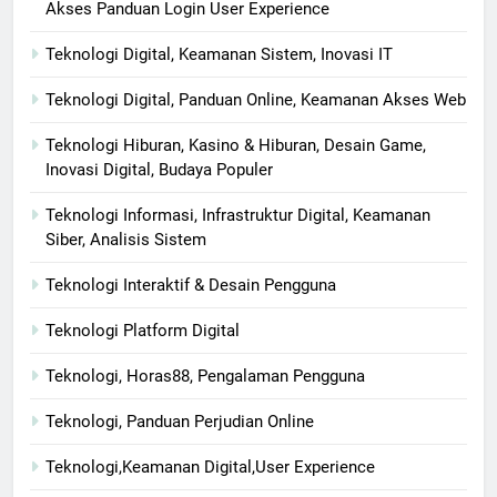
Akses Panduan Login User Experience
Teknologi Digital, Keamanan Sistem, Inovasi IT
Teknologi Digital, Panduan Online, Keamanan Akses Web
Teknologi Hiburan, Kasino & Hiburan, Desain Game,
Inovasi Digital, Budaya Populer
Teknologi Informasi, Infrastruktur Digital, Keamanan
Siber, Analisis Sistem
Teknologi Interaktif & Desain Pengguna
Teknologi Platform Digital
Teknologi, Horas88, Pengalaman Pengguna
Teknologi, Panduan Perjudian Online
Teknologi,Keamanan Digital,User Experience