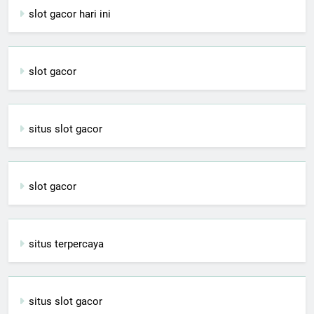
slot gacor hari ini
slot gacor
situs slot gacor
slot gacor
situs terpercaya
situs slot gacor