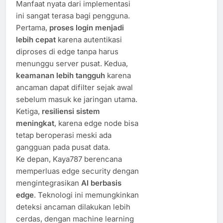
Manfaat nyata dari implementasi
ini sangat terasa bagi pengguna.
Pertama,
proses login menjadi
lebih cepat
karena autentikasi
diproses di edge tanpa harus
menunggu server pusat. Kedua,
keamanan lebih tangguh
karena
ancaman dapat difilter sejak awal
sebelum masuk ke jaringan utama.
Ketiga,
resiliensi sistem
meningkat
, karena edge node bisa
tetap beroperasi meski ada
gangguan pada pusat data.
Ke depan, Kaya787 berencana
memperluas edge security dengan
mengintegrasikan
AI berbasis
edge
. Teknologi ini memungkinkan
deteksi ancaman dilakukan lebih
cerdas, dengan machine learning