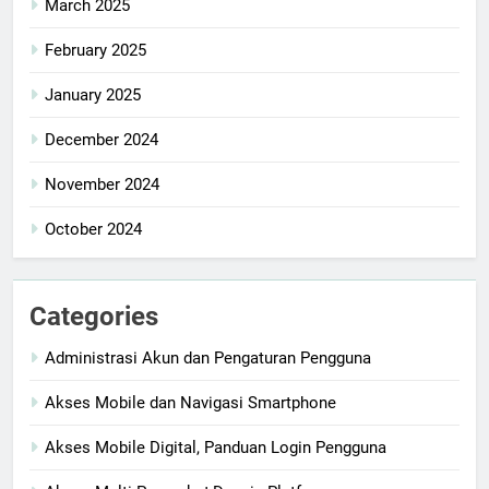
March 2025
February 2025
January 2025
December 2024
November 2024
October 2024
Categories
Administrasi Akun dan Pengaturan Pengguna
Akses Mobile dan Navigasi Smartphone
Akses Mobile Digital, Panduan Login Pengguna