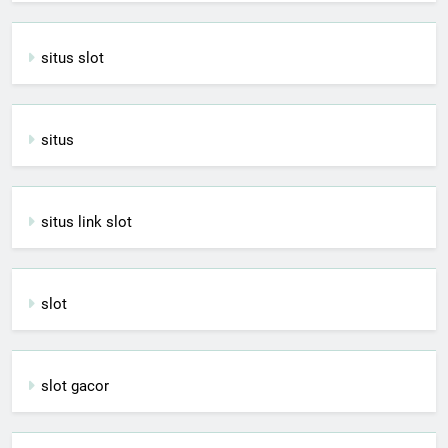
situs slot
situs
situs link slot
slot
slot gacor