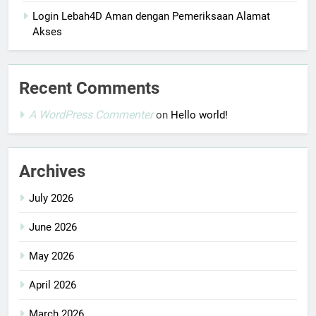
Login Lebah4D Aman dengan Pemeriksaan Alamat
Akses
Recent Comments
A WordPress Commenter
on
Hello world!
Archives
July 2026
June 2026
May 2026
April 2026
March 2026