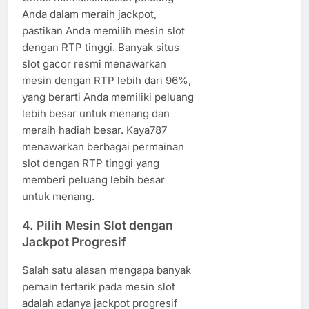
Anda dalam meraih jackpot,
pastikan Anda memilih mesin slot
dengan RTP tinggi. Banyak situs
slot gacor resmi menawarkan
mesin dengan RTP lebih dari 96%,
yang berarti Anda memiliki peluang
lebih besar untuk menang dan
meraih hadiah besar. Kaya787
menawarkan berbagai permainan
slot dengan RTP tinggi yang
memberi peluang lebih besar
untuk menang.
4.
Pilih Mesin Slot dengan
Jackpot Progresif
Salah satu alasan mengapa banyak
pemain tertarik pada mesin slot
adalah adanya jackpot progresif