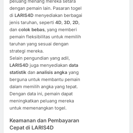
peluang menang mereka setara
dengan pemain lain. Pasaran togel
di
LARIS4D
menyediakan berbagai
jenis taruhan, seperti
4D
,
3D
,
2D
,
dan
colok bebas
, yang memberi
pemain fleksibilitas untuk memilih
taruhan yang sesuai dengan
strategi mereka.
Selain pengundian yang adil,
LARIS4D
juga menyediakan
data
statistik
dan
analisis angka
yang
berguna untuk membantu pemain
dalam memilih angka yang tepat.
Dengan data ini, pemain dapat
meningkatkan peluang mereka
untuk memenangkan togel.
Keamanan dan Pembayaran
Cepat di LARIS4D