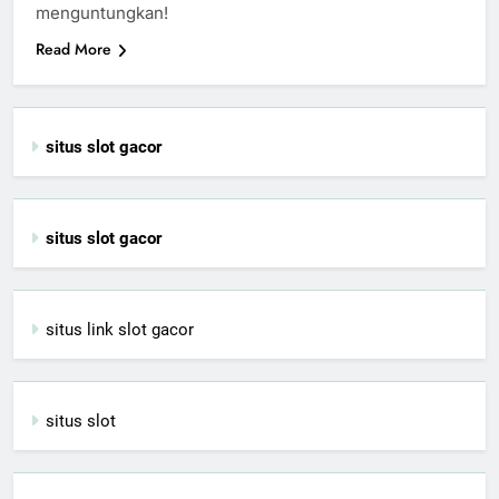
menguntungkan!
Read More
situs slot gacor
situs slot gacor
situs link slot gacor
situs slot