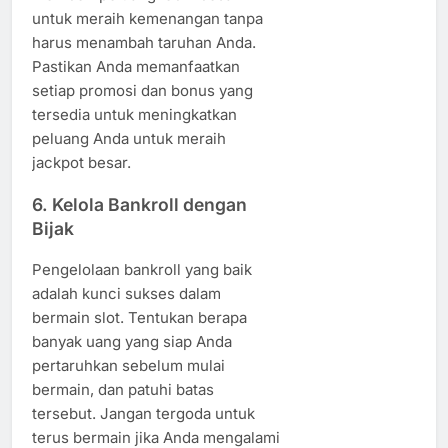
untuk meraih kemenangan tanpa
harus menambah taruhan Anda.
Pastikan Anda memanfaatkan
setiap promosi dan bonus yang
tersedia untuk meningkatkan
peluang Anda untuk meraih
jackpot besar.
6.
Kelola Bankroll dengan
Bijak
Pengelolaan bankroll yang baik
adalah kunci sukses dalam
bermain slot. Tentukan berapa
banyak uang yang siap Anda
pertaruhkan sebelum mulai
bermain, dan patuhi batas
tersebut. Jangan tergoda untuk
terus bermain jika Anda mengalami