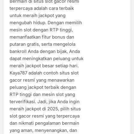
Bermain di situs slot gacor resmi
terpercaya adalah cara terbaik
untuk meraih jackpot yang
mengubah hidup. Dengan memilih
mesin slot dengan RTP tinggi,
memanfaatkan fitur bonus dan
putaran gratis, serta mengelola
bankroll Anda dengan bijak, Anda
dapat meningkatkan peluang untuk
meraih jackpot besar setiap hari.
Kaya787 adalah contoh situs slot
gacor resmi yang menawarkan
peluang jackpot terbaik dengan
RTP tinggi dan mesin slot yang
terverifikasi. Jadi, jika Anda ingin
meraih jackpot di 2025, pilih situs
slot gacor resmi yang terpercaya
dan nikmati pengalaman bermain
yang aman, menyenangkan, dan