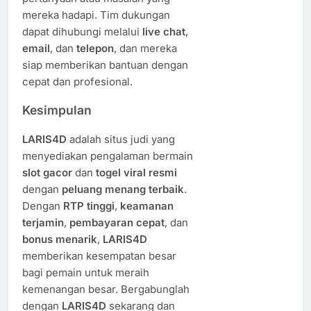
mereka hadapi. Tim dukungan
dapat dihubungi melalui
live chat
,
email
, dan
telepon
, dan mereka
siap memberikan bantuan dengan
cepat dan profesional.
Kesimpulan
LARIS4D
adalah situs judi yang
menyediakan pengalaman bermain
slot gacor
dan
togel viral resmi
dengan
peluang menang terbaik
.
Dengan
RTP tinggi
,
keamanan
terjamin
,
pembayaran cepat
, dan
bonus menarik
,
LARIS4D
memberikan kesempatan besar
bagi pemain untuk meraih
kemenangan besar. Bergabunglah
dengan
LARIS4D
sekarang dan