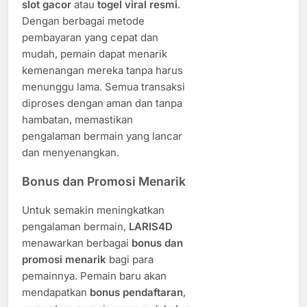
slot gacor
atau
togel viral resmi
.
Dengan berbagai metode
pembayaran yang cepat dan
mudah, pemain dapat menarik
kemenangan mereka tanpa harus
menunggu lama. Semua transaksi
diproses dengan aman dan tanpa
hambatan, memastikan
pengalaman bermain yang lancar
dan menyenangkan.
Bonus dan Promosi Menarik
Untuk semakin meningkatkan
pengalaman bermain,
LARIS4D
menawarkan berbagai
bonus dan
promosi menarik
bagi para
pemainnya. Pemain baru akan
mendapatkan
bonus pendaftaran
,