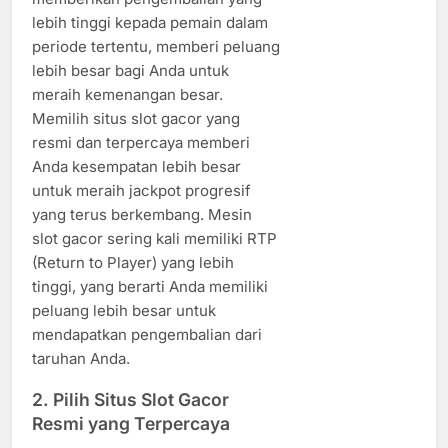
lebih tinggi kepada pemain dalam
periode tertentu, memberi peluang
lebih besar bagi Anda untuk
meraih kemenangan besar.
Memilih situs slot gacor yang
resmi dan terpercaya memberi
Anda kesempatan lebih besar
untuk meraih jackpot progresif
yang terus berkembang. Mesin
slot gacor sering kali memiliki RTP
(Return to Player) yang lebih
tinggi, yang berarti Anda memiliki
peluang lebih besar untuk
mendapatkan pengembalian dari
taruhan Anda.
2.
Pilih Situs Slot Gacor
Resmi yang Terpercaya