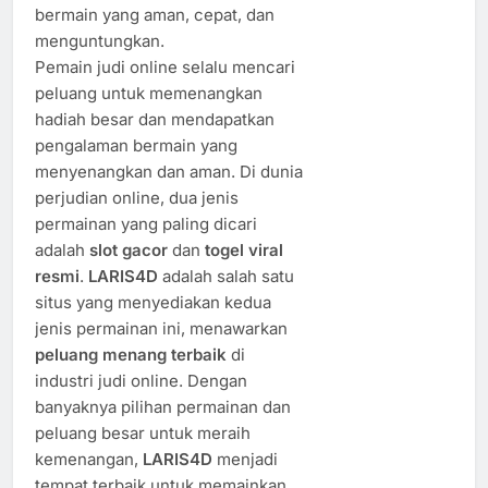
bermain yang aman, cepat, dan
menguntungkan.
Pemain judi online selalu mencari
peluang untuk memenangkan
hadiah besar dan mendapatkan
pengalaman bermain yang
menyenangkan dan aman. Di dunia
perjudian online, dua jenis
permainan yang paling dicari
adalah
slot gacor
dan
togel viral
resmi
.
LARIS4D
adalah salah satu
situs yang menyediakan kedua
jenis permainan ini, menawarkan
peluang menang terbaik
di
industri judi online. Dengan
banyaknya pilihan permainan dan
peluang besar untuk meraih
kemenangan,
LARIS4D
menjadi
tempat terbaik untuk memainkan