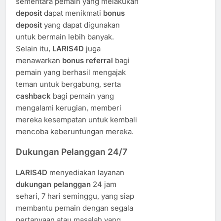
sementara pemain yang melakukan
deposit
dapat menikmati
bonus
deposit
yang dapat digunakan
untuk bermain lebih banyak.
Selain itu,
LARIS4D
juga
menawarkan
bonus referral
bagi
pemain yang berhasil mengajak
teman untuk bergabung, serta
cashback
bagi pemain yang
mengalami kerugian, memberi
mereka kesempatan untuk kembali
mencoba keberuntungan mereka.
Dukungan Pelanggan 24/7
LARIS4D
menyediakan layanan
dukungan pelanggan
24 jam
sehari, 7 hari seminggu, yang siap
membantu pemain dengan segala
pertanyaan atau masalah yang