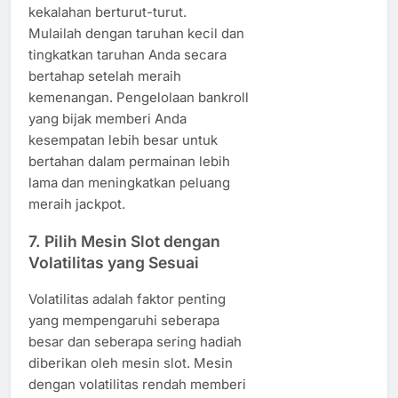
kekalahan berturut-turut.
Mulailah dengan taruhan kecil dan
tingkatkan taruhan Anda secara
bertahap setelah meraih
kemenangan. Pengelolaan bankroll
yang bijak memberi Anda
kesempatan lebih besar untuk
bertahan dalam permainan lebih
lama dan meningkatkan peluang
meraih jackpot.
7.
Pilih Mesin Slot dengan
Volatilitas yang Sesuai
Volatilitas adalah faktor penting
yang mempengaruhi seberapa
besar dan seberapa sering hadiah
diberikan oleh mesin slot. Mesin
dengan volatilitas rendah memberi