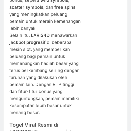
bonus, seperti
wild symbols
,
scatter symbols
, dan
free spins
,
yang meningkatkan peluang
pemain untuk meraih kemenangan
lebih banyak.
Selain itu,
LARIS4D
menawarkan
jackpot progresif
di beberapa
mesin slot, yang memberikan
peluang bagi pemain untuk
memenangkan hadiah besar yang
terus berkembang seiring dengan
taruhan yang dilakukan oleh
pemain lain. Dengan RTP tinggi
dan fitur-fitur bonus yang
menguntungkan, pemain memiliki
kesempatan lebih besar untuk
menang besar.
Togel Viral Resmi di