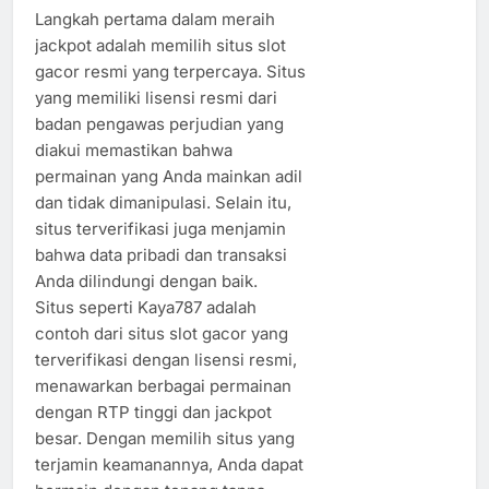
Langkah pertama dalam meraih
jackpot adalah memilih situs slot
gacor resmi yang terpercaya. Situs
yang memiliki lisensi resmi dari
badan pengawas perjudian yang
diakui memastikan bahwa
permainan yang Anda mainkan adil
dan tidak dimanipulasi. Selain itu,
situs terverifikasi juga menjamin
bahwa data pribadi dan transaksi
Anda dilindungi dengan baik.
Situs seperti Kaya787 adalah
contoh dari situs slot gacor yang
terverifikasi dengan lisensi resmi,
menawarkan berbagai permainan
dengan RTP tinggi dan jackpot
besar. Dengan memilih situs yang
terjamin keamanannya, Anda dapat