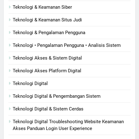
Teknologi & Keamanan Siber
Teknologi & Keamanan Situs Judi
Teknologi & Pengalaman Pengguna
Teknologi • Pengalaman Pengguna • Analisis Sistem
Teknologi Akses & Sistem Digital
Teknologi Akses Platform Digital
Teknologi Digital
Teknologi Digital & Pengembangan Sistem
Teknologi Digital & Sistem Cerdas
Teknologi Digital Troubleshooting Website Keamanan
Akses Panduan Login User Experience