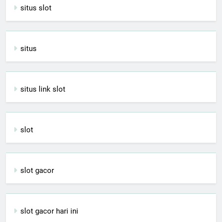
situs slot
situs
situs link slot
slot
slot gacor
slot gacor hari ini