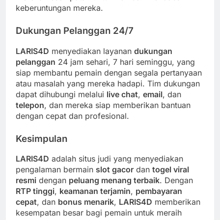
keberuntungan mereka.
Dukungan Pelanggan 24/7
LARIS4D
menyediakan layanan
dukungan
pelanggan
24 jam sehari, 7 hari seminggu, yang
siap membantu pemain dengan segala pertanyaan
atau masalah yang mereka hadapi. Tim dukungan
dapat dihubungi melalui
live chat
,
email
, dan
telepon
, dan mereka siap memberikan bantuan
dengan cepat dan profesional.
Kesimpulan
LARIS4D
adalah situs judi yang menyediakan
pengalaman bermain
slot gacor
dan
togel viral
resmi
dengan
peluang menang terbaik
. Dengan
RTP tinggi
,
keamanan terjamin
,
pembayaran
cepat
, dan
bonus menarik
,
LARIS4D
memberikan
kesempatan besar bagi pemain untuk meraih