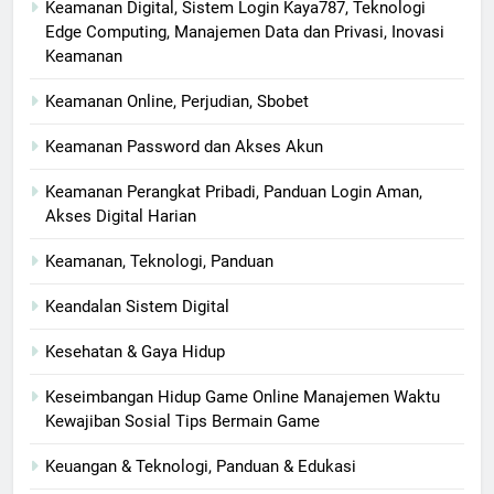
Keamanan Digital, Sistem Login Kaya787, Teknologi
Edge Computing, Manajemen Data dan Privasi, Inovasi
Keamanan
Keamanan Online, Perjudian, Sbobet
Keamanan Password dan Akses Akun
Keamanan Perangkat Pribadi, Panduan Login Aman,
Akses Digital Harian
Keamanan, Teknologi, Panduan
Keandalan Sistem Digital
Kesehatan & Gaya Hidup
Keseimbangan Hidup Game Online Manajemen Waktu
Kewajiban Sosial Tips Bermain Game
Keuangan & Teknologi, Panduan & Edukasi