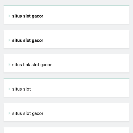
situs slot gacor
situs slot gacor
situs link slot gacor
situs slot
situs slot gacor