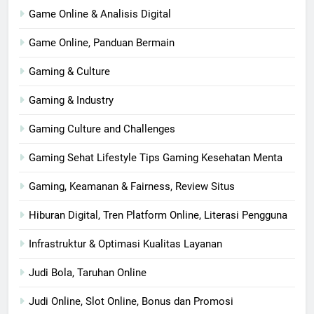
Game Online & Analisis Digital
Game Online, Panduan Bermain
Gaming & Culture
Gaming & Industry
Gaming Culture and Challenges
Gaming Sehat Lifestyle Tips Gaming Kesehatan Menta
Gaming, Keamanan & Fairness, Review Situs
Hiburan Digital, Tren Platform Online, Literasi Pengguna
Infrastruktur & Optimasi Kualitas Layanan
Judi Bola, Taruhan Online
Judi Online, Slot Online, Bonus dan Promosi