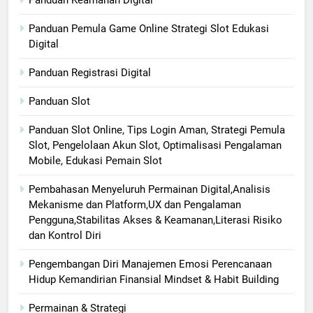
Panduan Keamanan Digital
Panduan Pemula Game Online Strategi Slot Edukasi
Digital
Panduan Registrasi Digital
Panduan Slot
Panduan Slot Online, Tips Login Aman, Strategi Pemula
Slot, Pengelolaan Akun Slot, Optimalisasi Pengalaman
Mobile, Edukasi Pemain Slot
Pembahasan Menyeluruh Permainan Digital,Analisis
Mekanisme dan Platform,UX dan Pengalaman
Pengguna,Stabilitas Akses & Keamanan,Literasi Risiko
dan Kontrol Diri
Pengembangan Diri Manajemen Emosi Perencanaan
Hidup Kemandirian Finansial Mindset & Habit Building
Permainan & Strategi