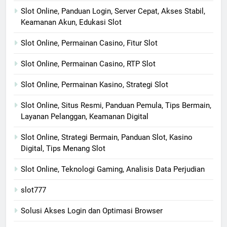
Slot Online, Panduan Login, Server Cepat, Akses Stabil,
Keamanan Akun, Edukasi Slot
Slot Online, Permainan Casino, Fitur Slot
Slot Online, Permainan Casino, RTP Slot
Slot Online, Permainan Kasino, Strategi Slot
Slot Online, Situs Resmi, Panduan Pemula, Tips Bermain,
Layanan Pelanggan, Keamanan Digital
Slot Online, Strategi Bermain, Panduan Slot, Kasino
Digital, Tips Menang Slot
Slot Online, Teknologi Gaming, Analisis Data Perjudian
slot777
Solusi Akses Login dan Optimasi Browser