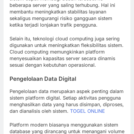
beberapa server yang saling terhubung. Hal ini
membantu meningkatkan stabilitas layanan
sekaligus mengurangi risiko gangguan sistem
ketika terjadi lonjakan trafik pengguna.
Selain itu, teknologi cloud computing juga sering
digunakan untuk meningkatkan fleksibilitas sistem.
Cloud computing memungkinkan platform
menyesuaikan kapasitas server secara dinamis
sesuai dengan kebutuhan operasional.
Pengelolaan Data Digital
Pengelolaan data merupakan aspek penting dalam
sistem platform digital. Setiap aktivitas pengguna
menghasilkan data yang harus disimpan, diproses,
dan dianalisis oleh sistem.
TOGEL ONLINE
Platform modern biasanya menggunakan sistem
database yang dirancang untuk menangani volume