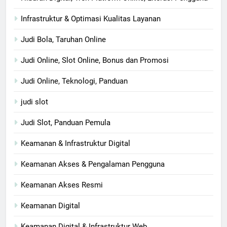
Infrastruktur & Optimasi Kualitas Layanan
Judi Bola, Taruhan Online
Judi Online, Slot Online, Bonus dan Promosi
Judi Online, Teknologi, Panduan
judi slot
Judi Slot, Panduan Pemula
Keamanan & Infrastruktur Digital
Keamanan Akses & Pengalaman Pengguna
Keamanan Akses Resmi
Keamanan Digital
Keamanan Digital & Infrastruktur Web