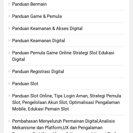
Panduan Bermain
Panduan Game & Pemula
Panduan Keamanan & Akses Digital
Panduan Keamanan Digital
Panduan Pemula Game Online Strategi Slot Edukasi
Digital
Panduan Registrasi Digital
Panduan Slot
Panduan Slot Online, Tips Login Aman, Strategi Pemula
Slot, Pengelolaan Akun Slot, Optimalisasi Pengalaman
Mobile, Edukasi Pemain Slot
Pembahasan Menyeluruh Permainan Digital,Analisis
Mekanisme dan Platform,UX dan Pengalaman