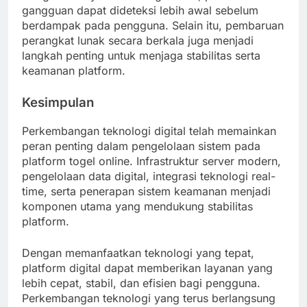
gangguan dapat dideteksi lebih awal sebelum
berdampak pada pengguna. Selain itu, pembaruan
perangkat lunak secara berkala juga menjadi
langkah penting untuk menjaga stabilitas serta
keamanan platform.
Kesimpulan
Perkembangan teknologi digital telah memainkan
peran penting dalam pengelolaan sistem pada
platform togel online. Infrastruktur server modern,
pengelolaan data digital, integrasi teknologi real-
time, serta penerapan sistem keamanan menjadi
komponen utama yang mendukung stabilitas
platform.
Dengan memanfaatkan teknologi yang tepat,
platform digital dapat memberikan layanan yang
lebih cepat, stabil, dan efisien bagi pengguna.
Perkembangan teknologi yang terus berlangsung