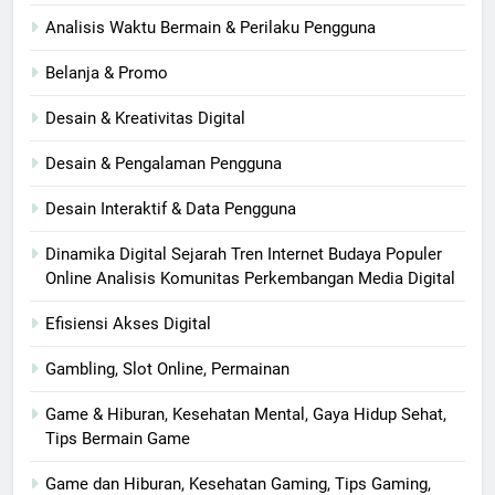
Analisis Waktu Bermain & Perilaku Pengguna
Belanja & Promo
Desain & Kreativitas Digital
Desain & Pengalaman Pengguna
Desain Interaktif & Data Pengguna
Dinamika Digital Sejarah Tren Internet Budaya Populer
Online Analisis Komunitas Perkembangan Media Digital
Efisiensi Akses Digital
Gambling, Slot Online, Permainan
Game & Hiburan, Kesehatan Mental, Gaya Hidup Sehat,
Tips Bermain Game
Game dan Hiburan, Kesehatan Gaming, Tips Gaming,