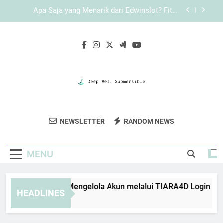
Skip
Panduan EDWINSLOT Login Saat Akses
to
Mengalami Gangguan Sementara
content
Login Edwinslot Resmi untuk Pengguna yang
Mengutamakan Keamanan Akun
Panduan Praktis Mengelola Akun melalui
TIARA4D Login
Apa Saja yang Menarik dari Edwinslot? Fitur,
Pengalaman, dan Keunggulan Platform
Panduan EDWINSLOT Login Saat Akses
Mengalami Gangguan Sementara
Deep Well
Dapatkan Layanan Pengeboran Sumur
Login Edwinslot Resmi untuk Pengguna yang
NEWSLETTER
RANDOM NEWS
Submersible
Mengutamakan Keamanan Akun
Berkualitas Dari Deep Well Submersible.
MENU
nduan Praktis Mengelola Akun melalui TIARA4D Login
HEADLINES
Month Ago