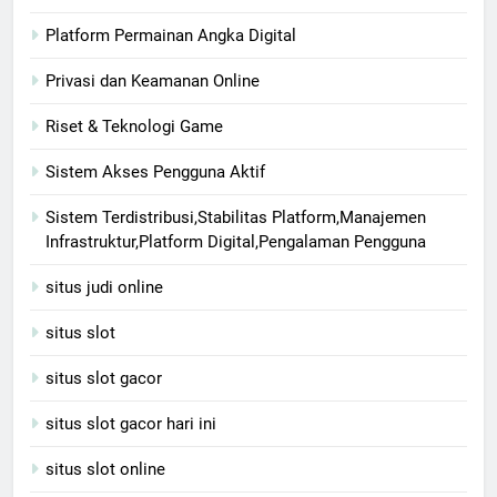
Platform Permainan Angka Digital
Privasi dan Keamanan Online
Riset & Teknologi Game
Sistem Akses Pengguna Aktif
Sistem Terdistribusi,Stabilitas Platform,Manajemen
Infrastruktur,Platform Digital,Pengalaman Pengguna
situs judi online
situs slot
situs slot gacor
situs slot gacor hari ini
situs slot online