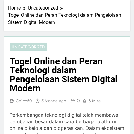
Home
Uncategorized
Togel Online dan Peran Teknologi dalam Pengelolaan
Sistem Digital Modern
UNCATEGORIZED
Togel Online dan Peran
Teknologi dalam
Pengelolaan Sistem Digital
Modern
0
Ce1cc50
5 Months Ago
8 Mins
Perkembangan teknologi digital telah membawa
perubahan besar dalam cara berbagai platform
online dikelola dan dioperasikan. Dalam ekosistem