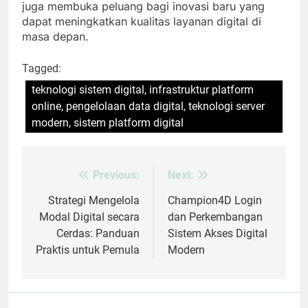
juga membuka peluang bagi inovasi baru yang
dapat meningkatkan kualitas layanan digital di
masa depan.
Tagged:
teknologi sistem digital, infrastruktur platform
online, pengelolaan data digital, teknologi server
modern, sistem platform digital
Previous:
Next:
Post
navigation
Strategi Mengelola
Champion4D Login
Modal Digital secara
dan Perkembangan
Cerdas: Panduan
Sistem Akses Digital
Praktis untuk Pemula
Modern