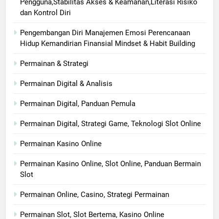
Pengguna,Stabilitas Akses & Keamanan,Literasi Risiko
dan Kontrol Diri
Pengembangan Diri Manajemen Emosi Perencanaan
Hidup Kemandirian Finansial Mindset & Habit Building
Permainan & Strategi
Permainan Digital & Analisis
Permainan Digital, Panduan Pemula
Permainan Digital, Strategi Game, Teknologi Slot Online
Permainan Kasino Online
Permainan Kasino Online, Slot Online, Panduan Bermain
Slot
Permainan Online, Casino, Strategi Permainan
Permainan Slot, Slot Bertema, Kasino Online