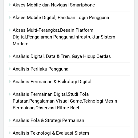
Akses Mobile dan Navigasi Smartphone
Akses Mobile Digital, Panduan Login Pengguna
Akses Multi-Perangkat,Desain Platform
Digital,Pengalaman Pengguna,Infrastruktur Sistem
Modern
Analisis Digital, Data & Tren, Gaya Hidup Cerdas
Analisis Perilaku Pengguna
Analisis Permainan & Psikologi Digital
Analisis Permainan Digital,Studi Pola
Putaran,Pengalaman Visual Game,Teknologi Mesin
Permainan,Observasi Ritme Reel
Analisis Pola & Strategi Permainan
Analisis Teknologi & Evaluasi Sistem