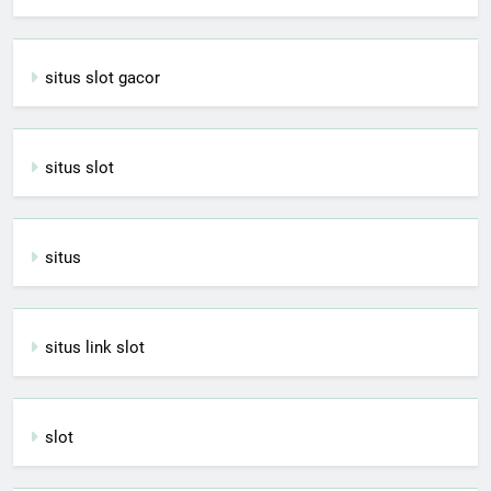
situs slot gacor
situs slot
situs
situs link slot
slot