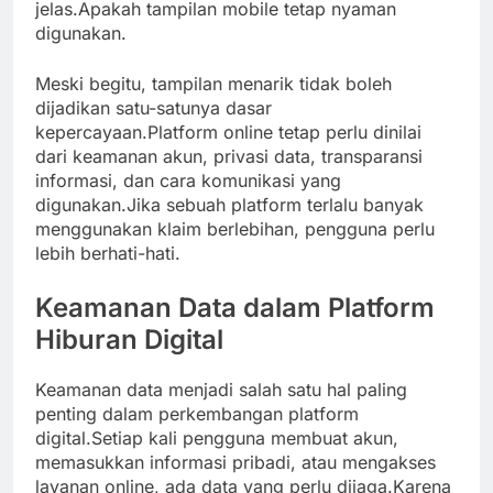
jelas.Apakah tampilan mobile tetap nyaman
digunakan.
Meski begitu, tampilan menarik tidak boleh
dijadikan satu-satunya dasar
kepercayaan.Platform online tetap perlu dinilai
dari keamanan akun, privasi data, transparansi
informasi, dan cara komunikasi yang
digunakan.Jika sebuah platform terlalu banyak
menggunakan klaim berlebihan, pengguna perlu
lebih berhati-hati.
Keamanan Data dalam Platform
Hiburan Digital
Keamanan data menjadi salah satu hal paling
penting dalam perkembangan platform
digital.Setiap kali pengguna membuat akun,
memasukkan informasi pribadi, atau mengakses
layanan online, ada data yang perlu dijaga.Karena