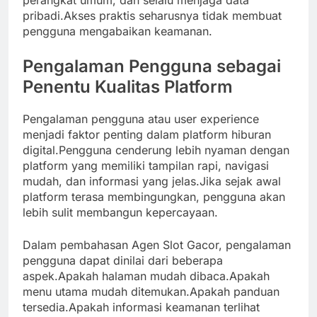
pribadi.Akses praktis seharusnya tidak membuat
pengguna mengabaikan keamanan.
Pengalaman Pengguna sebagai
Penentu Kualitas Platform
Pengalaman pengguna atau user experience
menjadi faktor penting dalam platform hiburan
digital.Pengguna cenderung lebih nyaman dengan
platform yang memiliki tampilan rapi, navigasi
mudah, dan informasi yang jelas.Jika sejak awal
platform terasa membingungkan, pengguna akan
lebih sulit membangun kepercayaan.
Dalam pembahasan Agen Slot Gacor, pengalaman
pengguna dapat dinilai dari beberapa
aspek.Apakah halaman mudah dibaca.Apakah
menu utama mudah ditemukan.Apakah panduan
tersedia.Apakah informasi keamanan terlihat