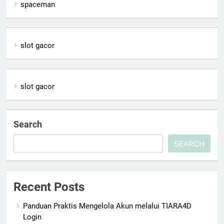
spaceman
slot gacor
slot gacor
Search
SEARCH
Recent Posts
Panduan Praktis Mengelola Akun melalui TIARA4D
Login