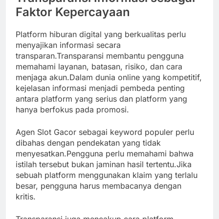
Faktor Kepercayaan
Platform hiburan digital yang berkualitas perlu
menyajikan informasi secara
transparan.Transparansi membantu pengguna
memahami layanan, batasan, risiko, dan cara
menjaga akun.Dalam dunia online yang kompetitif,
kejelasan informasi menjadi pembeda penting
antara platform yang serius dan platform yang
hanya berfokus pada promosi.
Agen Slot Gacor sebagai keyword populer perlu
dibahas dengan pendekatan yang tidak
menyesatkan.Pengguna perlu memahami bahwa
istilah tersebut bukan jaminan hasil tertentu.Jika
sebuah platform menggunakan klaim yang terlalu
besar, pengguna harus membacanya dengan
kritis.
Transparansi juga mencakup cara platform