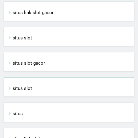
situs link slot gacor
situs slot
situs slot gacor
situs slot
situs