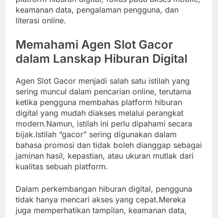
keamanan data, pengalaman pengguna, dan
literasi online.
Memahami Agen Slot Gacor
dalam Lanskap Hiburan Digital
Agen Slot Gacor menjadi salah satu istilah yang
sering muncul dalam pencarian online, terutama
ketika pengguna membahas platform hiburan
digital yang mudah diakses melalui perangkat
modern.Namun, istilah ini perlu dipahami secara
bijak.Istilah “gacor” sering digunakan dalam
bahasa promosi dan tidak boleh dianggap sebagai
jaminan hasil, kepastian, atau ukuran mutlak dari
kualitas sebuah platform.
Dalam perkembangan hiburan digital, pengguna
tidak hanya mencari akses yang cepat.Mereka
juga memperhatikan tampilan, keamanan data,