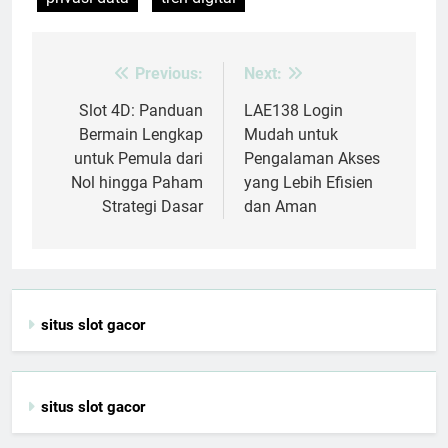
Previous:
Next:
Post
navigation
Slot 4D: Panduan
LAE138 Login
Bermain Lengkap
Mudah untuk
untuk Pemula dari
Pengalaman Akses
Nol hingga Paham
yang Lebih Efisien
Strategi Dasar
dan Aman
situs slot gacor
situs slot gacor