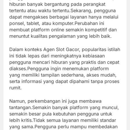
hiburan banyak bergantung pada perangkat
tertentu atau waktu tertentu.Sekarang, pengguna
dapat mengakses berbagai layanan hanya melalui
ponsel, tablet, atau komputer.Perubahan ini
membuat platform online semakin kompetitif dan
menuntut kualitas pengalaman yang lebih baik.
Dalam konteks Agen Slot Gacor, popularitas istilah
ini tidak lepas dari meningkatnya kebiasaan
pengguna mencari hiburan yang praktis dan cepat
diakses.Pengguna ingin menemukan platform
yang memiliki tampilan sederhana, akses mudah,
serta informasi yang dapat dipahami tanpa proses
rumit.
Namun, perkembangan ini juga membawa
tantangan.Semakin banyak platform yang muncul,
semakin besar pula kebutuhan pengguna untuk
lebih kritis.Tidak semua layanan memiliki standar
yang sama.Pengguna perlu mampu membedakan