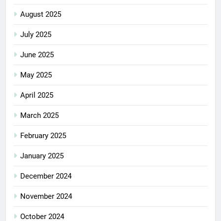
August 2025
July 2025
June 2025
May 2025
April 2025
March 2025
February 2025
January 2025
December 2024
November 2024
October 2024