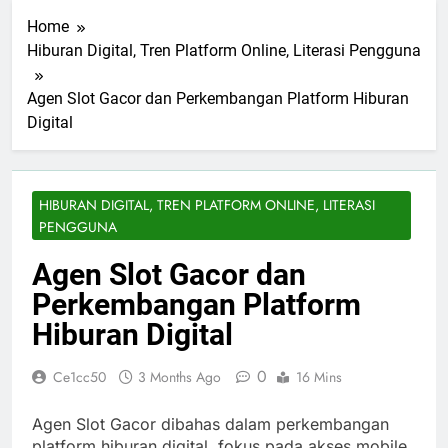
Home
Hiburan Digital, Tren Platform Online, Literasi Pengguna
Agen Slot Gacor dan Perkembangan Platform Hiburan
Digital
HIBURAN DIGITAL, TREN PLATFORM ONLINE, LITERASI
PENGGUNA
Agen Slot Gacor dan
Perkembangan Platform
Hiburan Digital
0
Ce1cc50
3 Months Ago
16 Mins
Agen Slot Gacor dibahas dalam perkembangan
platform hiburan digital, fokus pada akses mobile,