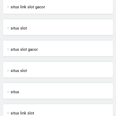
situs link slot gacor
situs slot
situs slot gacor
situs slot
situs
situs link slot