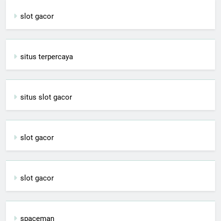
slot gacor
situs terpercaya
situs slot gacor
slot gacor
slot gacor
spaceman