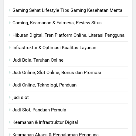
Gaming Sehat Lifestyle Tips Gaming Kesehatan Menta
Gaming, Keamanan & Fairness, Review Situs
Hiburan Digital, Tren Platform Online, Literasi Pengguna
Infrastruktur & Optimasi Kualitas Layanan
Judi Bola, Taruhan Online
Judi Online, Slot Online, Bonus dan Promosi
Judi Online, Teknologi, Panduan
judi slot
Judi Slot, Panduan Pemula
Keamanan & Infrastruktur Digital
Keamanan Akses & Pengalaman Pengguna