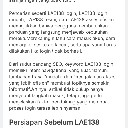
atau jaringan yang tidak stabil.
Pencarian seperti LAE138 login, LAE138 login
mudah, LAE138 resmi, dan LAE138 akses efisien
menunjukkan bahwa pengguna membutuhkan
panduan yang langsung menjawab kebutuhan
mereka.Mereka ingin tahu cara masuk akun, cara
menjaga akses tetap lancar, serta apa yang harus
dilakukan jika login tidak berhasil.
Dari sudut pandang SEO, keyword LAE138 login
memiliki intent navigational yang kuat.Namun,
tambahan frasa “mudah” dan “pengalaman akses
yang lebih efisien” membuat topiknya semakin
informatif.Artinya, artikel tidak cukup hanya
menyebut langkah masuk, tetapi juga perlu
menjelaskan faktor pendukung yang membuat
proses login terasa lebih nyaman.
Persiapan Sebelum LAE138