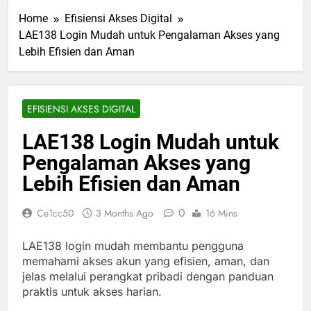
Home
Efisiensi Akses Digital
LAE138 Login Mudah untuk Pengalaman Akses yang
Lebih Efisien dan Aman
EFISIENSI AKSES DIGITAL
LAE138 Login Mudah untuk
Pengalaman Akses yang
Lebih Efisien dan Aman
0
Ce1cc50
3 Months Ago
16 Mins
LAE138 login mudah membantu pengguna
memahami akses akun yang efisien, aman, dan
jelas melalui perangkat pribadi dengan panduan
praktis untuk akses harian.