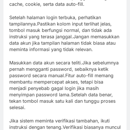
cache, cookie, serta data auto-fill.
Setelah halaman login terbuka, perhatikan
tampilannya.Pastikan kolom input terlihat jelas,
tombol masuk berfungsi normal, dan tidak ada
instruksi yang terasa janggal.Jangan memasukkan
data akun jika tampilan halaman tidak biasa atau
meminta informasi yang tidak relevan.
Masukkan data akun secara teliti.Jika sebelumnya
pernah mengganti password, sebaiknya ketik
password secara manual.Fitur auto-fill memang
membantu mempercepat akses, tetapi bisa
menjadi penyebab gagal login jika masih
menyimpan password lama.Setelah data benar,
tekan tombol masuk satu kali dan tunggu proses
selesai.
Jika sistem meminta verifikasi tambahan, ikuti
instruksi dengan tenang.Verifikasi biasanya muncul