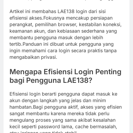
Artikel ini membahas LAE138 login dari sisi
efisiensi akses.Fokusnya mencakup persiapan
perangkat, pemilihan browser, kestabilan koneksi,
keamanan akun, dan kebiasaan sederhana yang
membantu pengguna masuk dengan lebih
tertib.Panduan ini dibuat untuk pengguna yang
ingin memahami cara login secara praktis tanpa
mengabaikan privasi.
Mengapa Efisiensi Login Penting
bagi Pengguna LAE138?
Efisiensi login berarti pengguna dapat masuk ke
akun dengan langkah yang jelas dan minim
hambatan.Bagi pengguna aktif, akses yang efisien
sangat membantu karena mereka tidak perlu
mengulang proses yang sama akibat kesalahan
kecil seperti password lama, cache bermasalah,