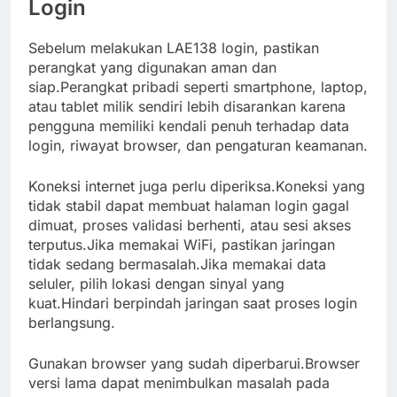
Login
Sebelum melakukan LAE138 login, pastikan
perangkat yang digunakan aman dan
siap.Perangkat pribadi seperti smartphone, laptop,
atau tablet milik sendiri lebih disarankan karena
pengguna memiliki kendali penuh terhadap data
login, riwayat browser, dan pengaturan keamanan.
Koneksi internet juga perlu diperiksa.Koneksi yang
tidak stabil dapat membuat halaman login gagal
dimuat, proses validasi berhenti, atau sesi akses
terputus.Jika memakai WiFi, pastikan jaringan
tidak sedang bermasalah.Jika memakai data
seluler, pilih lokasi dengan sinyal yang
kuat.Hindari berpindah jaringan saat proses login
berlangsung.
Gunakan browser yang sudah diperbarui.Browser
versi lama dapat menimbulkan masalah pada