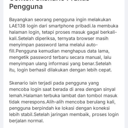
Pengguna
Bayangkan seorang pengguna ingin melakukan
LAE138 login dari smartphone pribadi.Ia membuka
halaman login, tetapi proses masuk gagal berkali-
kali.Setelah diperiksa, ternyata browser masih
menyimpan password lama melalui auto-
fill.Pengguna kemudian menghapus data lama,
mengetik password terbaru secara manual, lalu
menyimpan ulang informasi yang benar.Setelah
itu, login berhasil dilakukan dengan lebih cepat.
Skenario lain terjadi pada pengguna yang
mencoba login saat berada di area dengan sinyal
lemah.Halaman terbuka lambat dan tombol masuk
tidak merespons.Alih-alih mencoba berulang kali,
pengguna berpindah ke lokasi dengan koneksi
lebih stabil.Setelah jaringan membaik, proses login
berjalan normal.