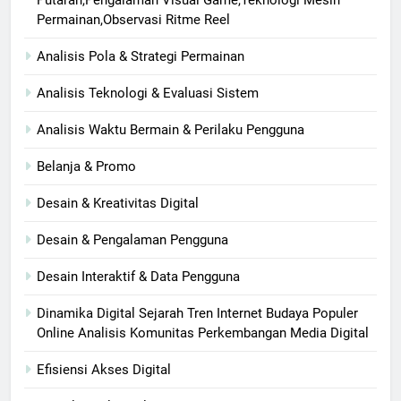
Putaran,Pengalaman Visual Game,Teknologi Mesin
Permainan,Observasi Ritme Reel
Analisis Pola & Strategi Permainan
Analisis Teknologi & Evaluasi Sistem
Analisis Waktu Bermain & Perilaku Pengguna
Belanja & Promo
Desain & Kreativitas Digital
Desain & Pengalaman Pengguna
Desain Interaktif & Data Pengguna
Dinamika Digital Sejarah Tren Internet Budaya Populer
Online Analisis Komunitas Perkembangan Media Digital
Efisiensi Akses Digital