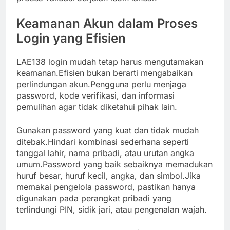
Keamanan Akun dalam Proses
Login yang Efisien
LAE138 login mudah tetap harus mengutamakan
keamanan.Efisien bukan berarti mengabaikan
perlindungan akun.Pengguna perlu menjaga
password, kode verifikasi, dan informasi
pemulihan agar tidak diketahui pihak lain.
Gunakan password yang kuat dan tidak mudah
ditebak.Hindari kombinasi sederhana seperti
tanggal lahir, nama pribadi, atau urutan angka
umum.Password yang baik sebaiknya memadukan
huruf besar, huruf kecil, angka, dan simbol.Jika
memakai pengelola password, pastikan hanya
digunakan pada perangkat pribadi yang
terlindungi PIN, sidik jari, atau pengenalan wajah.