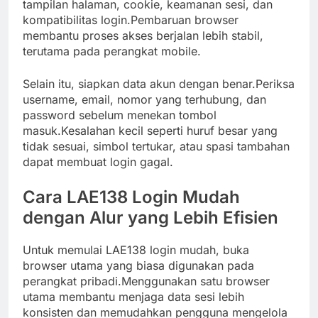
tampilan halaman, cookie, keamanan sesi, dan
kompatibilitas login.Pembaruan browser
membantu proses akses berjalan lebih stabil,
terutama pada perangkat mobile.
Selain itu, siapkan data akun dengan benar.Periksa
username, email, nomor yang terhubung, dan
password sebelum menekan tombol
masuk.Kesalahan kecil seperti huruf besar yang
tidak sesuai, simbol tertukar, atau spasi tambahan
dapat membuat login gagal.
Cara LAE138 Login Mudah
dengan Alur yang Lebih Efisien
Untuk memulai LAE138 login mudah, buka
browser utama yang biasa digunakan pada
perangkat pribadi.Menggunakan satu browser
utama membantu menjaga data sesi lebih
konsisten dan memudahkan pengguna mengelola