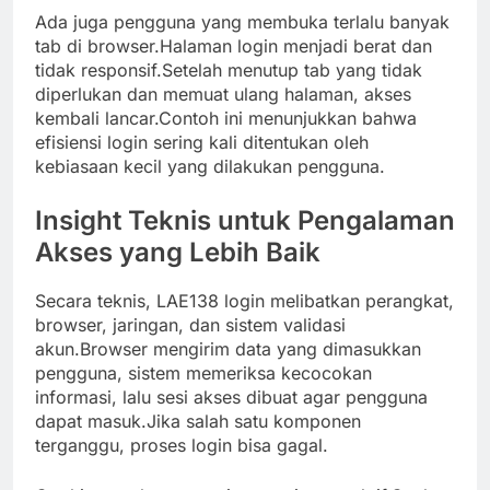
Ada juga pengguna yang membuka terlalu banyak
tab di browser.Halaman login menjadi berat dan
tidak responsif.Setelah menutup tab yang tidak
diperlukan dan memuat ulang halaman, akses
kembali lancar.Contoh ini menunjukkan bahwa
efisiensi login sering kali ditentukan oleh
kebiasaan kecil yang dilakukan pengguna.
Insight Teknis untuk Pengalaman
Akses yang Lebih Baik
Secara teknis, LAE138 login melibatkan perangkat,
browser, jaringan, dan sistem validasi
akun.Browser mengirim data yang dimasukkan
pengguna, sistem memeriksa kecocokan
informasi, lalu sesi akses dibuat agar pengguna
dapat masuk.Jika salah satu komponen
terganggu, proses login bisa gagal.